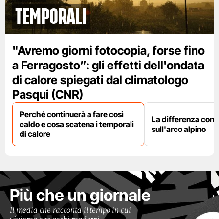
temporali
"Avremo giorni fotocopia, forse fino
a Ferragosto”: gli effetti dell'ondata
di calore spiegati dal climatologo
Pasqui (CNR)
Perché continuerà a fare così
La differenza con i
caldo e cosa scatena i temporali
sull'arco alpino
di calore
Più che un giornale
Il media che racconta il tempo in cui