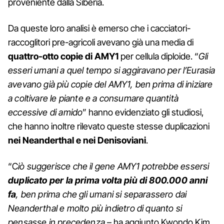
proveniente dalla Siberia.
Da queste loro analisi è emerso che i cacciatori-
raccoglitori pre-agricoli avevano già una media di
quattro-otto copie di AMY1
per cellula diploide. “
Gli
esseri umani a quel tempo si aggiravano per l’Eurasia
avevano già più copie del AMY1, ben prima di iniziare
a coltivare le piante e a consumare quantità
eccessive di amido
” hanno evidenziato gli studiosi,
che hanno inoltre rilevato queste stesse duplicazioni
nei Neanderthal e nei Denisoviani
.
“C
iò suggerisce che il gene AMY1 potrebbe essersi
duplicato per la prima volta più di 800.000 anni
fa
, ben prima che gli umani si separassero dai
Neanderthal e molto più indietro di quanto si
pensasse in precedenza
– ha aggiunto Kwondo Kim,