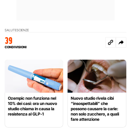
SALUTE
SCIENZE
39
CONDIVISIONI
Ozempic non funziona nel
Nuovo studio rivela cibi
10% dei casi: ora un nuovo
“insospettabili” che
studio chiama in causa la
possono causare la carie:
resistenza al GLP-1
non solo zucchero, a quali
fare attenzione