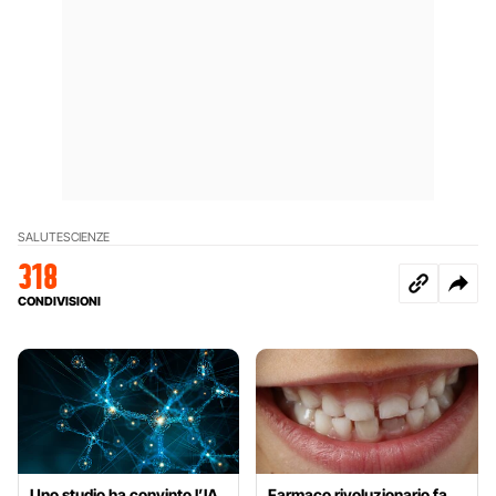
SALUTE
SCIENZE
318
CONDIVISIONI
Uno studio ha convinto l’IA
Farmaco rivoluzionario fa