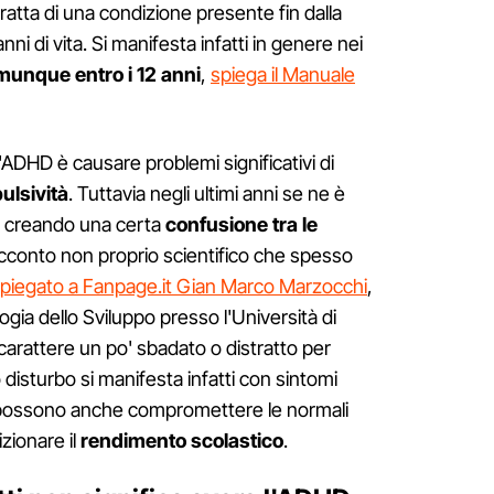
 tratta di una condizione presente fin dalla
ni di vita. Si manifesta infatti in genere nei
munque entro i 12 anni
,
spiega il Manuale
l'ADHD è causare problemi significativi di
ulsività
. Tuttavia negli ultimi anni se ne è
iù creando una certa
confusione
tra le
acconto non proprio scientifico che spesso
piegato a Fanpage.it Gian Marco Marzocchi
,
gia dello Sviluppo presso l'Università di
arattere un po' sbadato o distratto per
disturbo si manifesta infatti con sintomi
ossono anche compromettere le normali
izionare il
rendimento scolastico
.