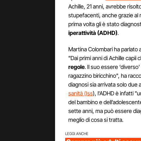
Achille, 21 anni, avrebbe risolt
stupefacenti, anche grazie al r
prima volta gli è stato diagnost
iperattività (ADHD)
.
Martina Colombari ha parlato
"Dai primi anni di Achille cap
regole
. Il suo essere ‘diverso
ragazzino biricchino", ha racc
diagnosi sia arrivata solo due 
sanità (Iss
), l'ADHD è infatti "
del bambino e dell’adolescente
sette anni, ma può essere dia
meglio di cosa si tratta.
LEGGI ANCHE