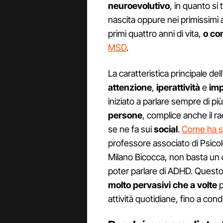
neuroevolutivo
, in quanto si
nascita oppure nei primissimi an
primi quattro anni di vita,
o co
MSD
.
La caratteristica principale del
attenzione
,
iperattività
e
imp
iniziato a parlare sempre di p
persone
, complice anche il r
se ne fa sui
social
.
Come ha s
professore associato di Psicolo
Milano Bicocca, non basta un c
poter parlare di ADHD. Questo 
molto pervasivi che a volte
p
attività quotidiane, fino a cond