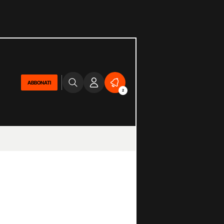
ABBONATI
2