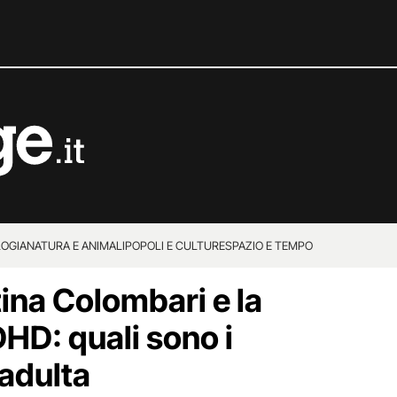
OGIA
NATURA E ANIMALI
POPOLI E CULTURE
SPAZIO E TEMPO
rtina Colombari e la
HD: quali sono i
 adulta