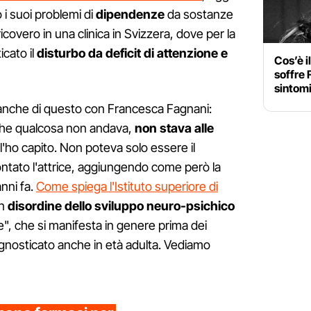
o i suoi problemi di
dipendenze
da sostanze
icovero in una clinica in Svizzera, dove per la
icato il
disturbo da deficit di attenzione e
Cos’è i
soffre 
sintomi
 anche di questo con Francesca Fagnani:
ii che qualcosa non andava,
non stava alle
' l'ho capito. Non poteva solo essere il
ontato l'attrice, aggiungendo come però la
anni fa.
Come spiega l'Istituto superiore di
un
disordine dello sviluppo neuro-psichico
", che si manifesta in genere prima dei
gnosticato anche in età adulta. Vediamo