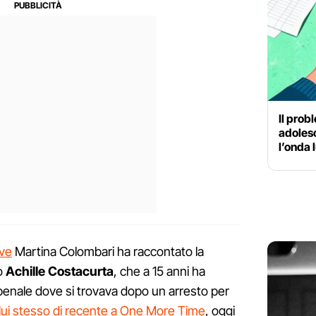
Il prob
adolesc
l’onda
lve
Martina Colombari ha raccontato la
io
Achille Costacurta
, che a 15 anni ha
penale dove si trovava dopo un arresto per
lui stesso di recente a One More Time
, oggi