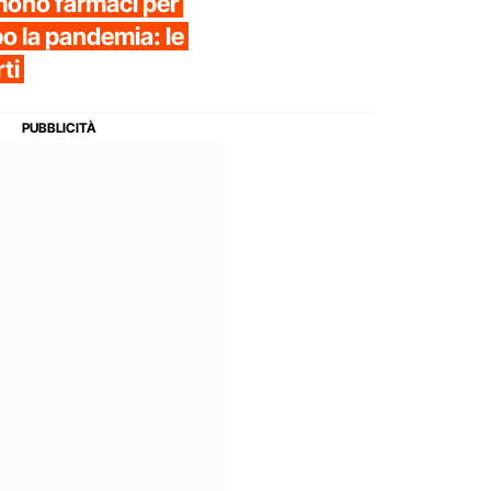
mono farmaci per
o la pandemia: le
ti