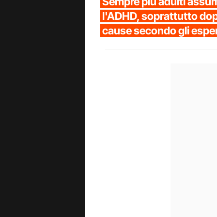
Sempre più adulti assu
l'ADHD, soprattutto dop
cause secondo gli esper