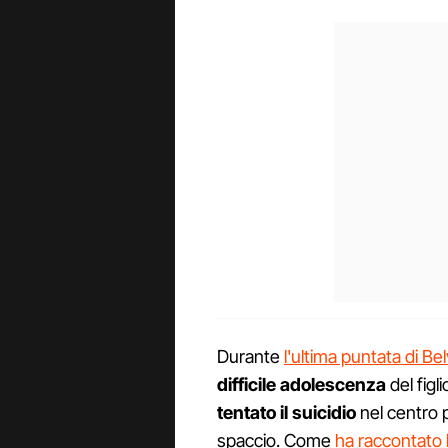
Durante
l'ultima puntata di Be
difficile adolescenza
del figl
tentato il suicidio
nel centro 
spaccio. Come
ha raccontato 