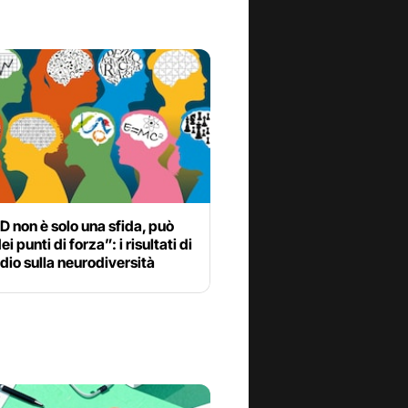
 non è solo una sfida, può
i punti di forza”: i risultati di
dio sulla neurodiversità