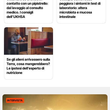
contatto con un pipistrello:
peggiora i sintomi in test di
dal lavaggio al consulto
laboratorio: altera
medico. I consigli
microbiota e mucosa
dell’UKHSA
intestinale
Se gli alieni arrivassero sulla
Terra, cosa mangerebbero?
Le ipotesi dell’esperto di
nutrizione
INTERVISTA