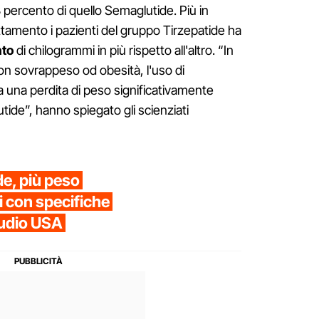
8 percento di quello Semaglutide. Più in
ttamento i pazienti del gruppo Tirzepatide ha
nto
di chilogrammi in più rispetto all'altro. “In
on sovrappeso od obesità, l'uso di
a una perdita di peso significativamente
tide”, hanno spiegato gli scienziati
de, più peso
li con specifiche
tudio USA