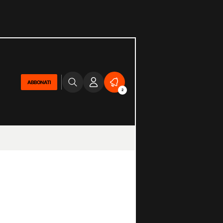
ABBONATI
2