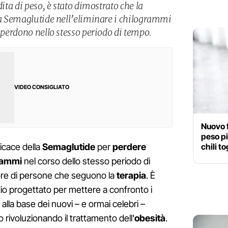
dita di peso, è stato dimostrato che la
lla Semaglutide nell’eliminare i chilogrammi
i perdono nello stesso periodo di tempo.
VIDEO CONSIGLIATO
Nuovo 
peso pi
chili to
icace della
Semaglutide
per
perdere
rammi
nel corso dello stesso periodo di
re di persone che seguono la
terapia
. È
o progettato per mettere a confronto i
, alla base dei nuovi – e ormai celebri –
 rivoluzionando il trattamento dell'
obesità
.