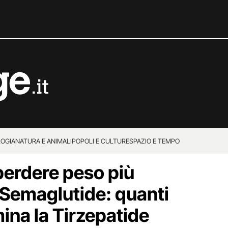
OGIA
NATURA E ANIMALI
POPOLI E CULTURE
SPAZIO E TEMPO
erdere peso più
a Semaglutide: quanti
imina la Tirzepatide