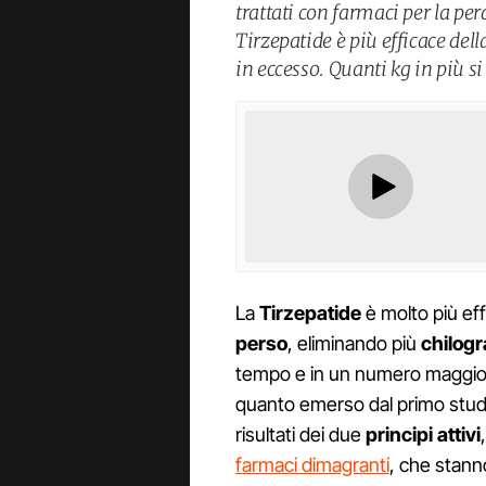
trattati con farmaci per la per
Tirzepatide è più efficace de
in eccesso. Quanti kg in più s
La
Tirzepatide
è molto più eff
perso
, eliminando più
chilog
tempo e in un numero maggio
quanto emerso dal primo studi
risultati dei due
principi attivi
farmaci dimagranti
, che stanno