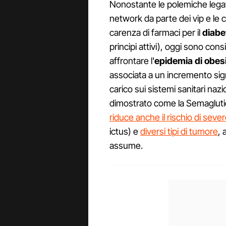
Nonostante le polemiche legate
network da parte dei vip e le
carenza di farmaci per il
diabet
principi attivi), oggi sono con
affrontare l'
epidemia di obes
associata a un incremento sign
carico sui sistemi sanitari naz
dimostrato come la Semaglutid
riduce anche il rischio di seve
ictus) e
diversi tipi di tumore
, 
assume.