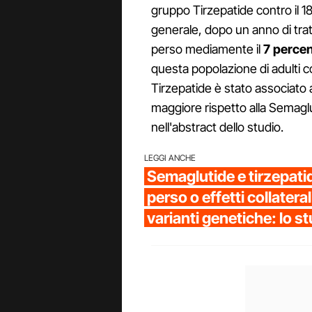
gruppo Tirzepatide contro il 1
generale, dopo un anno di tra
perso mediamente il
7 perce
questa popolazione di adulti c
Tirzepatide è stato associato 
maggiore rispetto alla Semaglu
nell'abstract dello studio.
LEGGI ANCHE
Semaglutide e tirzepati
perso o effetti collatera
varianti genetiche: lo s