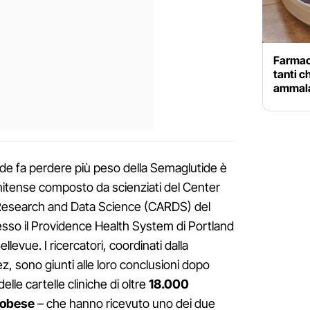
Farmac
tanti ch
ammala
ide fa perdere più peso della Semaglutide è
unitense composto da scienziati del Center
, Research and Data Science (CARDS) del
esso il Providence Health System di Portland
llevue. I ricercatori, coordinati dalla
z, sono giunti alle loro conclusioni dopo
lle cartelle cliniche di oltre
18.000
obese
– che hanno ricevuto uno dei due