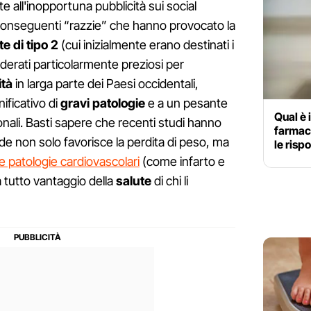
 all'inopportuna pubblicità sui social
 conseguenti “razzie” che hanno provocato la
e di tipo 2
(cui inizialmente erano destinati i
siderati particolarmente preziosi per
ità
in larga parte dei Paesi occidentali,
ificativo di
gravi patologie
e a un pesante
Qual è i
ionali. Basti sapere che recenti studi hanno
farmac
e non solo favorisce la perdita di peso, ma
le risp
re patologie cardiovascolari
(come infarto e
a tutto vantaggio della
salute
di chi li