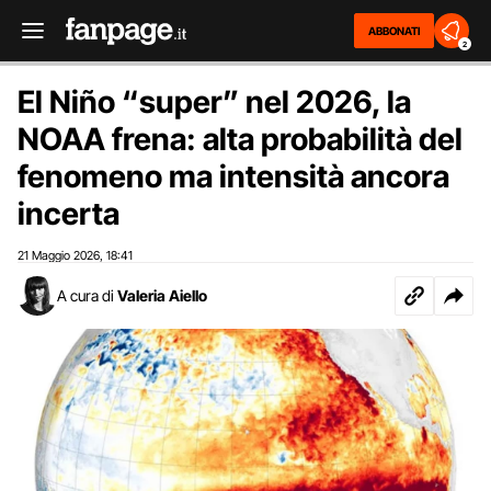
ABBONATI
2
El Niño “super” nel 2026, la
NOAA frena: alta probabilità del
fenomeno ma intensità ancora
incerta
21 Maggio 2026
18:41
,
A cura di
Valeria Aiello