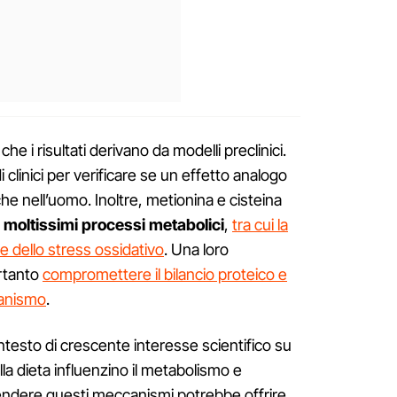
che i risultati derivano da modelli preclinici.
clinici per verificare se un effetto analogo
 nell’uomo. Inoltre, metionina e cisteina
n moltissimi processi metabolici
,
tra cui la
ne dello stress ossidativo
. Una loro
ertanto
compromettere il bilancio proteico e
rganismo
.
ontesto di crescente interesse scientifico su
a dieta influenzino il metabolismo e
rendere questi meccanismi potrebbe offrire