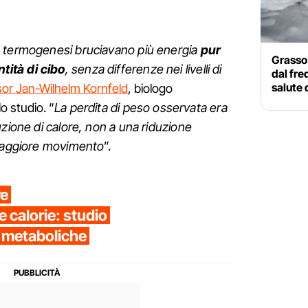
e termogenesi bruciavano più energia
pur
Grasso 
ità di cibo
, senza differenze nei livelli di
dal fre
salute 
ssor Jan-Wilhelm Kornfeld
, biologo
o studio. “
La perdita di peso osservata era
uzione di calore, non a una riduzione
 maggiore movimento
”.
re
 calorie: studio
ni metaboliche