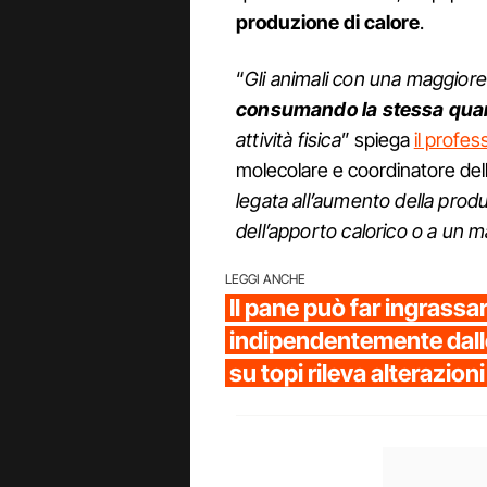
produzione di calore
.
“
Gli animali con una maggior
consumando la stessa quant
attività fisica
” spiega
il profe
molecolare e coordinatore dell
legata all’aumento della prod
dell’apporto calorico o a un
LEGGI ANCHE
Il pane può far ingrassa
indipendentemente dalle
su topi rileva alterazio