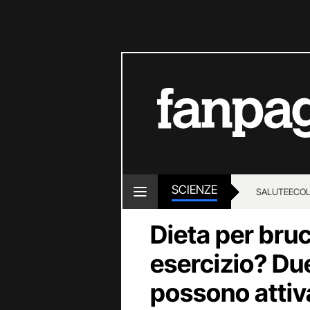
SCIENZE
SALUTE
ECOL
Dieta per bruc
esercizio? D
possono attiv