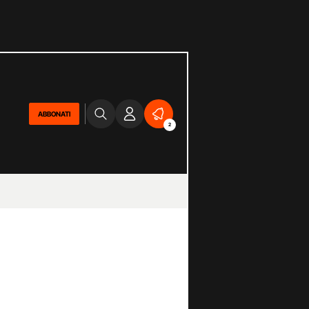
ABBONATI
2