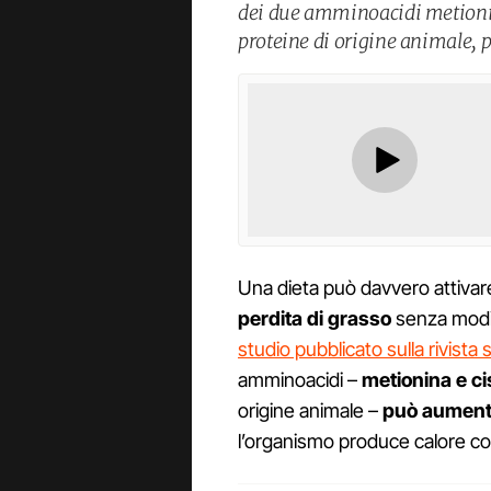
dei due amminoacidi metionina
proteine di origine animale, 
Una dieta può davvero attivar
perdita di grasso
senza modifi
studio pubblicato sulla rivista s
amminoacidi –
metionina e ci
origine animale –
può aument
l’organismo produce calore 