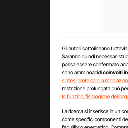
Gli autori sottolineano tuttavia 
Saranno quindi necessari studi 
possa essere confermato anche
sono amminoacidi
coinvolti i
sintesi proteica e la regolazio
restrizione prolungata può p
le funzioni fisiologiche dell’o
La ricerca si inserisce in un c
come specifici componenti dell
l’equilibrio energetico. Comp