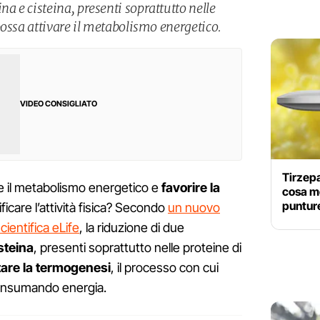
 e cisteina, presenti soprattutto nelle
possa attivare il metabolismo energetico.
VIDEO CONSIGLIATO
Tirzepa
e il metabolismo energetico e
favorire la
cosa mo
puntur
care l’attività fisica? Secondo
un nuovo
cientifica eLife
, la riduzione di due
steina
, presenti soprattutto nelle proteine di
are la termogenesi
, il processo con cui
consumando energia.