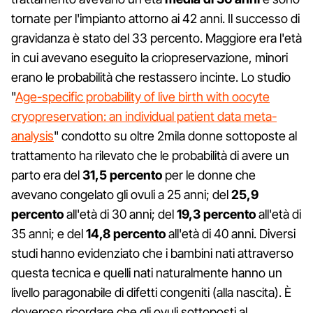
tornate per l'impianto attorno ai 42 anni. Il successo di
gravidanza è stato del 33 percento. Maggiore era l'età
in cui avevano eseguito la criopreservazione, minori
erano le probabilità che restassero incinte. Lo studio
"
Age-specific probability of live birth with oocyte
cryopreservation: an individual patient data meta-
analysis
" condotto su oltre 2mila donne sottoposte al
trattamento ha rilevato che le probabilità di avere un
parto era del
31,5 percento
per le donne che
avevano congelato gli ovuli a 25 anni; del
25,9
percento
all'età di 30 anni; del
19,3 percento
all'età di
35 anni; e del
14,8 percento
all'età di 40 anni. Diversi
studi hanno evidenziato che i bambini nati attraverso
questa tecnica e quelli nati naturalmente hanno un
livello paragonabile di difetti congeniti (alla nascita). È
doveroso ricordare che gli ovuli sottoposti al