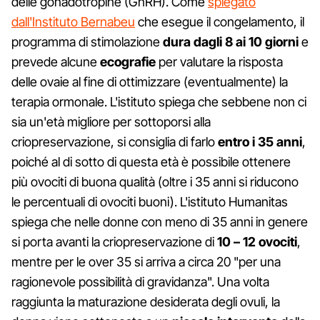
delle gonadotropine (GnRH). Come
spiegato
dall'Instituto Bernabeu
che esegue il congelamento, il
programma di stimolazione
dura dagli 8 ai 10 giorni
e
prevede alcune
ecografie
per valutare la risposta
delle ovaie al fine di ottimizzare (eventualmente) la
terapia ormonale. L'istituto spiega che sebbene non ci
sia un'età migliore per sottoporsi alla
criopreservazione, si consiglia di farlo
entro i 35 anni
,
poiché al di sotto di questa età è possibile ottenere
più ovociti di buona qualità (oltre i 35 anni si riducono
le percentuali di ovociti buoni). L'istituto Humanitas
spiega che nelle donne con meno di 35 anni in genere
si porta avanti la criopreservazione di
10 – 12 ovociti
,
mentre per le over 35 si arriva a circa 20 "per una
ragionevole possibilità di gravidanza". Una volta
raggiunta la maturazione desiderata degli ovuli, la