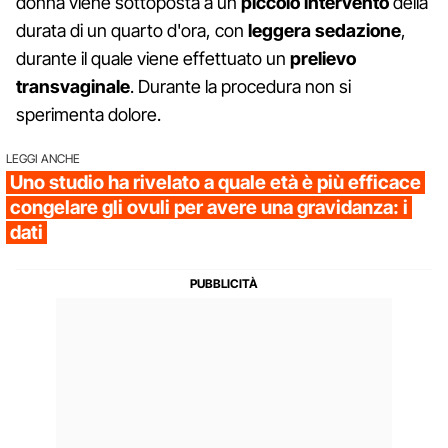
donna viene sottoposta a un
piccolo intervento
della
durata di un quarto d'ora, con
leggera sedazione
,
durante il quale viene effettuato un
prelievo
transvaginale
. Durante la procedura non si
sperimenta dolore.
LEGGI ANCHE
Uno studio ha rivelato a quale età è più efficace
congelare gli ovuli per avere una gravidanza: i
dati