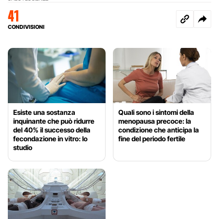
41
CONDIVISIONI
Esiste una sostanza
Quali sono i sintomi della
inquinante che può ridurre
menopausa precoce: la
del 40% il successo della
condizione che anticipa la
fecondazione in vitro: lo
fine del periodo fertile
studio