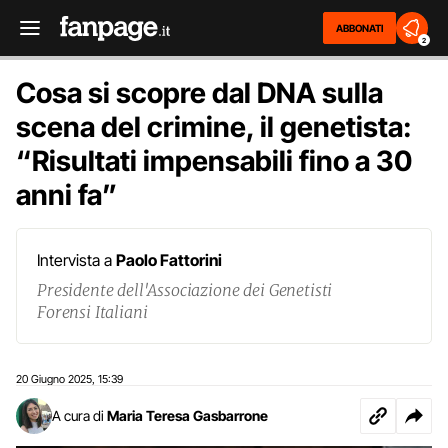
ABBONATI
2
Cosa si scopre dal DNA sulla
scena del crimine, il genetista:
“Risultati impensabili fino a 30
anni fa”
Intervista a
Paolo Fattorini
Presidente dell'Associazione dei Genetisti
Forensi Italiani
20 Giugno 2025
15:39
,
A cura di
Maria Teresa Gasbarrone