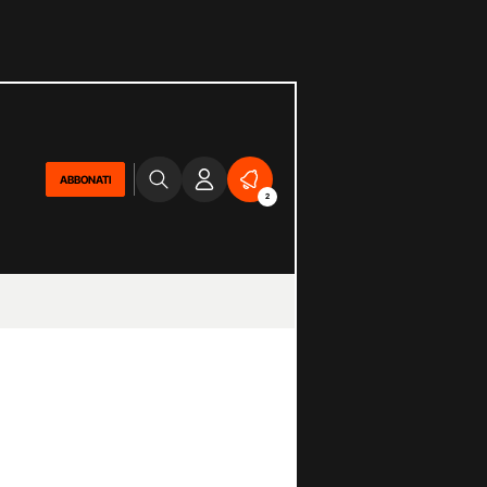
ABBONATI
2