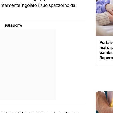
entalmente ingoiato il suo spazzolino da
Porta s
mal di 
bambin
Rapero