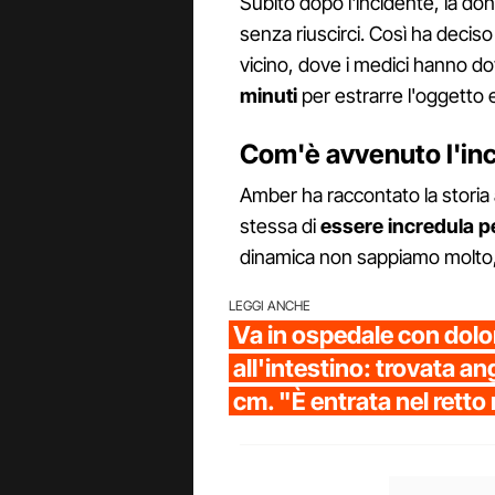
Subito dopo l'incidente, la do
senza riuscirci. Così ha deciso
vicino, dove i medici hanno d
minuti
per estrarre l'oggetto 
Com'è avvenuto l'in
Amber ha raccontato la storia
stessa di
essere incredula pe
dinamica non sappiamo molto,
LEGGI ANCHE
Va in ospedale con dolor
all'intestino: trovata ang
cm. "È entrata nel rett