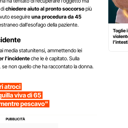
nna ha tentato di recuperare l'oggetto ma
 di
chiedere aiuto al pronto soccorso
più
ovuto eseguire
una procedura da 45
estraneo dall'esofago della paziente.
Toglie 
violent
cidente
l’intes
 ai media statunitensi, ammettendo lei
r l'incidente
che le è capitato. Sulla
 se non quello che ha raccontato la donna.
i atroci
uilla viva di 65
o mentre pescavo"