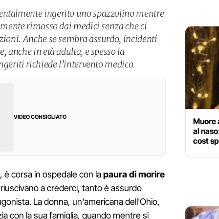
entalmente ingerito uno spazzolino mentre
tamente rimosso dai medici senza che ci
azioni. Anche se sembra assurdo, incidenti
e, anche in età adulta, e spesso la
ngeriti richiede l’intervento medico.
VIDEO CONSIGLIATO
Muore a
al naso:
cost sp
, è corsa in ospedale con la
paura di morire
riuscivano a crederci, tanto è assurdo
agonista. La donna, un'americana dell'Ohio,
ia con la sua famiglia, quando mentre si