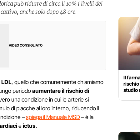
ica può ridurre di circa il 10% i livelli del
 cattivo, anche solo dopo 48 ore.
VIDEO CONSIGLIATO
Il farm
LDL
, quello che comunemente chiamiamo
rischio 
studio
 lungo periodo
aumentare il rischio di
vero una condizione in cui le arterie si
lo di placche al loro interno, riducendo il
ondizione –
spiega il Manuale MSD
– è la
cardiaci
e
ictus
.