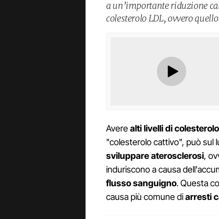
a un’importante riduzione calor
colesterolo LDL, ovvero quello
Avere
alti livelli di colesterolo
"colesterolo cattivo", può sul
sviluppare aterosclerosi
, ov
induriscono a causa dell'accumu
flusso sanguigno
. Questa c
causa più comune di
arresti 