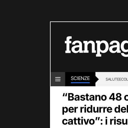
SCIENZE
SALUTE
ECOL
“Bastano 48 o
per ridurre de
cattivo”: i ris