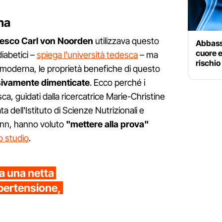
na
esco Carl von Noorden
utilizzava questo
Abbassa
cuore e
diabetici –
spiega l'università tedesca
– ma
rischi
 moderna, le proprietà benefiche di questo
ivamente dimenticate
. Ecco perché i
sca, guidati dalla ricercatrice Marie-Christine
 dell'Istituto di Scienze Nutrizionali e
Bonn, hanno voluto
"mettere alla prova"
 studio
.
 a una netta
ipertensione,