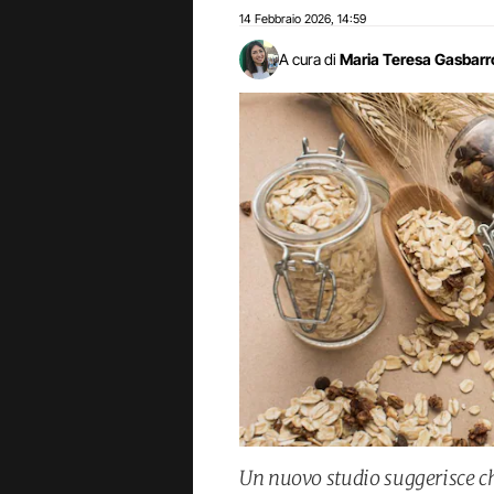
14 Febbraio 2026
14:59
,
A cura di
Maria Teresa Gasbarr
Un nuovo studio suggerisce c