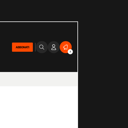
ABBONATI
2