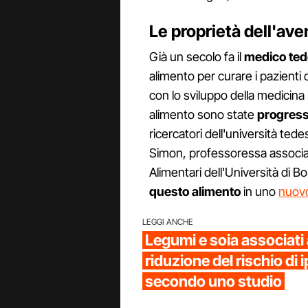
Le proprietà dell'ave
Già un secolo fa il
medico ted
alimento per curare i pazienti 
con lo sviluppo della medicina
alimento sono state
progress
ricercatori dell'università tede
Simon, professoressa associata
Alimentari dell'Università di 
questo alimento
in uno
nuovo
LEGGI ANCHE
Legumi e soia associati
riduzione del rischio di 
secondo uno studio