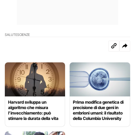
SALUTE
SCIENZE
Harvard sviluppa un
Prima modifica genetica di
algoritmo che misura
precisione di due geni in
l’invecchiamento: può
embrioni umani: il risultato
stimare la durata della vita
della Columbia University