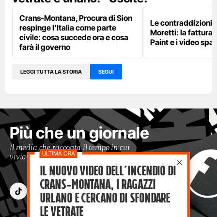
Crans-Montana, Procura di Sion
Le contraddizioni 
respinge l'Italia come parte
Moretti: la fattura 
civile: cosa succede ora e cosa
Paint e i video spar
farà il governo
LEGGI TUTTA LA STORIA
SEGUI
Più che un giornale
Il media che racconta il tempo in cui
viviamo con occhi moderni
Il nuovo video dell’incendio di
Crans-Montana, i ragazzi
Urlano e cercano di sfondare
le vetrate