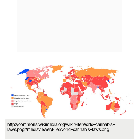
http://commons.wikimedia.org/wiki/File:World–cannabis–
laws.png#mediaviewer/File:World–cannabis–laws.png