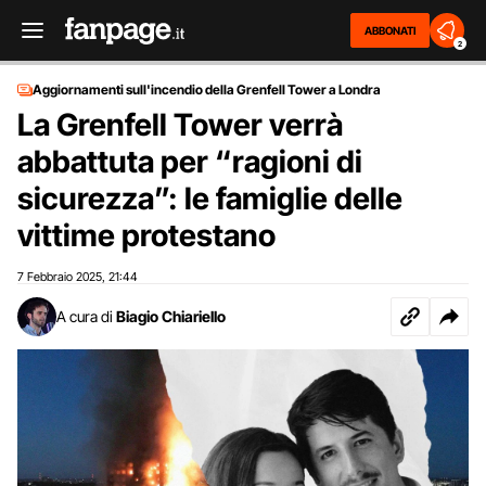
ABBONATI
2
Aggiornamenti sull'incendio della Grenfell Tower a Londra
La Grenfell Tower verrà
abbattuta per “ragioni di
sicurezza”: le famiglie delle
vittime protestano
7 Febbraio 2025
21:44
,
A cura di
Biagio Chiariello