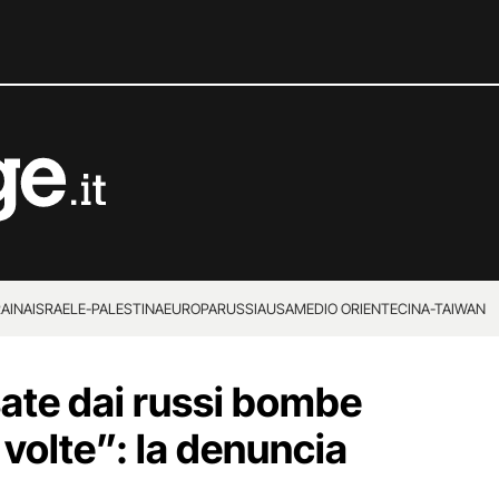
RAINA
ISRAELE-PALESTINA
EUROPA
RUSSIA
USA
MEDIO ORIENTE
CINA-TAIWAN
sate dai russi bombe
volte”: la denuncia