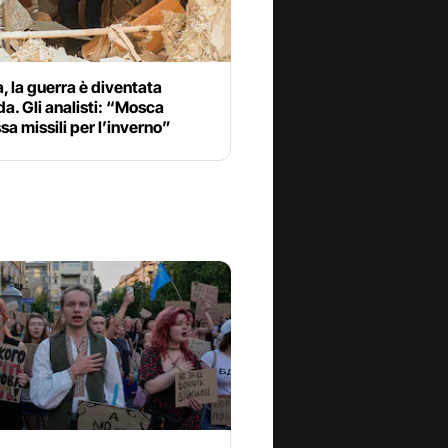
, la guerra è diventata
a. Gli analisti: “Mosca
 missili per l’inverno”