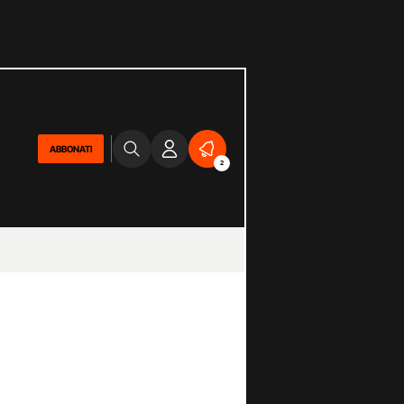
ABBONATI
2