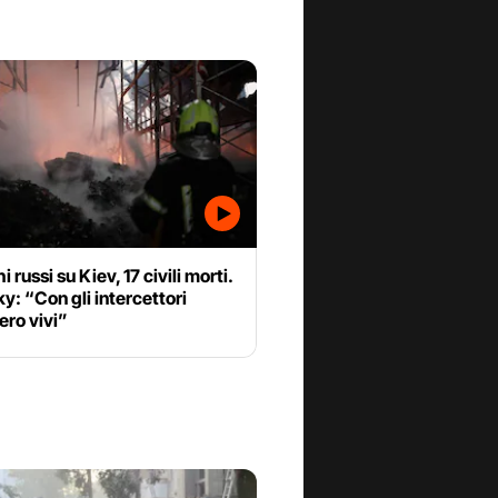
 russi su Kiev, 17 civili morti.
y: “Con gli intercettori
ero vivi”