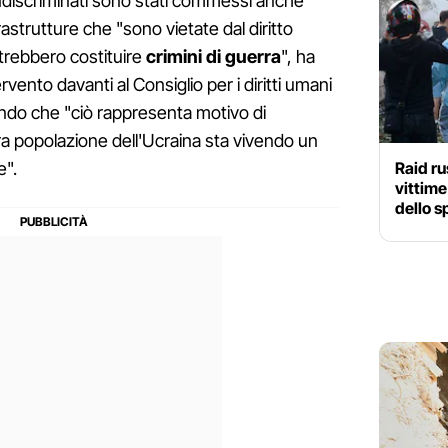
ndiscriminati sono stati commessi anche
rastrutture che "sono vietate dal diritto
trebbero costituire
crimini di guerra
", ha
vento davanti al Consiglio per i diritti umani
ando che "ciò rappresenta motivo di
ra popolazione dell'Ucraina sta vivendo un
Raid ru
e".
vittime
dello s