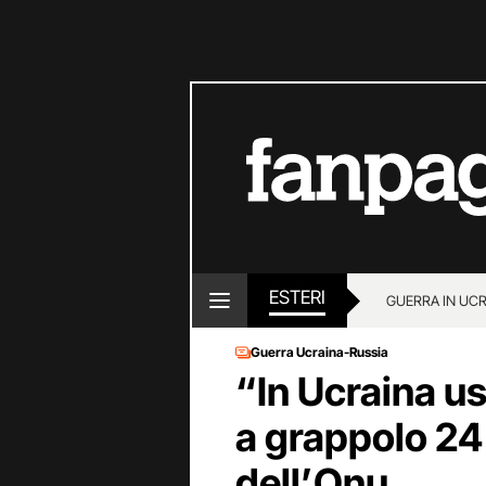
ESTERI
GUERRA IN UC
Guerra Ucraina-Russia
“In Ucraina u
a grappolo 24 
dell’Onu