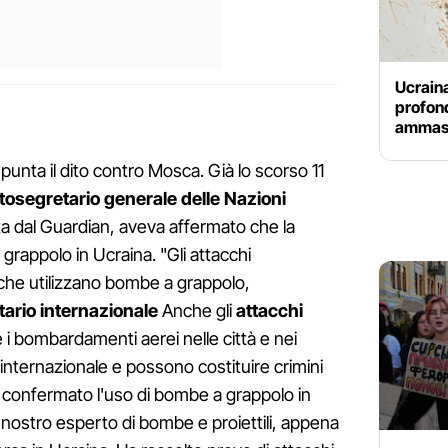
Ucraina
profond
ammassa
punta il dito contro Mosca. Già lo scorso 11
tosegretario generale delle Nazioni
itata dal Guardian, aveva affermato che la
rappolo in Ucraina. "Gli attacchi
i che utilizzano bombe a grappolo,
itario internazionale
Anche gli
attacchi
 i bombardamenti aerei nelle città e nei
tto internazionale e possono costituire crimini
 confermato l'uso di bombe a grappolo in
nostro esperto di bombe e proiettili, appena