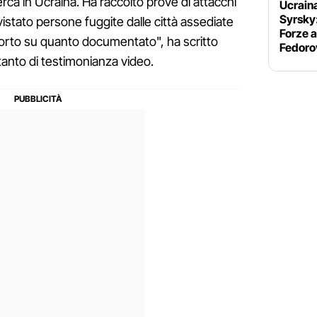
rca in Ucraina. Ha raccolto prove di attacchi
Ucrain
Syrsky
stato persone fuggite dalle città assediate
Forze a
porto su quanto documentato", ha scritto
Fedoro
tanto di testimonianza video.