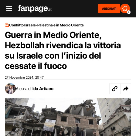
ABBONATI
2
Conflitto Israele-Palestina e in Medio Oriente
Guerra in Medio Oriente,
Hezbollah rivendica la vittoria
su Israele con l’inizio del
cessate il fuoco
27 Novembre 2024
20:47
,
A cura di
Ida Artiaco