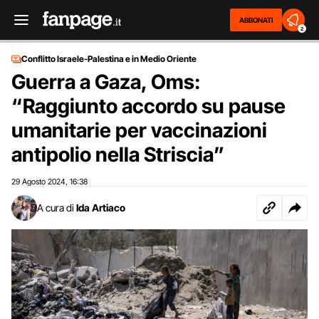
ABBONATI
2
Conflitto Israele-Palestina e in Medio Oriente
Guerra a Gaza, Oms:
“Raggiunto accordo su pause
umanitarie per vaccinazioni
antipolio nella Striscia”
29 Agosto 2024
16:38
,
A cura di
Ida Artiaco