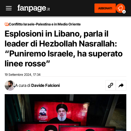
ABBONATI
2
Conflitto Israele-Palestina e in Medio Oriente
Esplosioni in Libano, parla il
leader di Hezbollah Nasrallah:
“Puniremo Israele, ha superato
linee rosse”
19 Settembre 2024
17:34
,
A cura di
Davide Falcioni