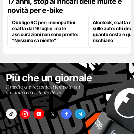
17 anni, stop ai rincari delle multe e
novità per e-bike
Obbligo RC per i monopattini
Alcolock, scatta og
scatta dal 16 luglio, ma le
sulle auto: chi deve
assicurazioni non sono pronte:
quanto costa e qual
"Nessuno sa niente"
rischiano
Più che un giornale
Il media che racconta il tempo in cui
viviamo con occhi moderni