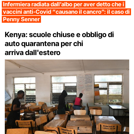
Infermiera radiata dall’albo per aver detto che i
vaccini anti-Covid “causano il cancro”: il caso di
Penny Senner
Kenya: scuole chiuse e obbligo di
auto quarantena per chi
arriva
dall'estero