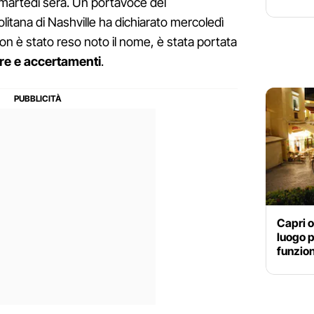
martedì sera. Un portavoce del
litana di Nashville ha dichiarato mercoledì
non è stato reso noto il nome, è stata portata
ure e accertamenti
.
Capri o
luogo 
funzion