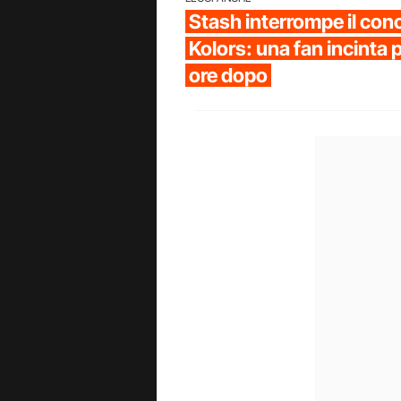
Stash interrompe il con
Kolors: una fan incinta
ore dopo