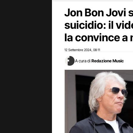
Jon Bon Jovi 
suicidio: il v
la convince a n
12 Settembre 2024
08:11
,
A cura di
Redazione Music