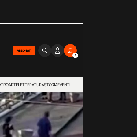
ABBONATI
2
ATRO
ARTE
LETTERATURA
STORIA
EVENTI