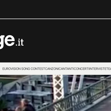
EUROVISION SONG CONTEST
CANZONI
CANTANTI
CONCERTI
INTERVISTE
TE