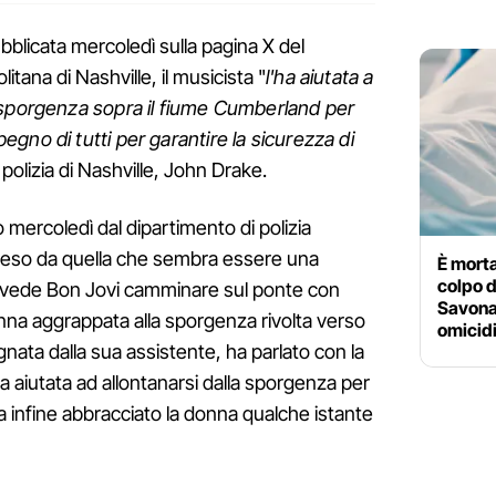
blicata mercoledì sulla pagina X del
itana di Nashville, il musicista "
l'ha aiutata a
 sporgenza sopra il fiume Cumberland per
pegno di tutti per garantire la sicurezza di
 polizia di Nashville, John Drake.
o mercoledì dal dipartimento di polizia
ipreso da quella che sembra essere una
È morta
colpo d
i vede Bon Jovi camminare sul ponte con
Savona:
na aggrappata alla sporgenza rivolta verso
omicid
gnata dalla sua assistente, ha parlato con la
l'ha aiutata ad allontanarsi dalla sporgenza per
ha infine abbracciato la donna qualche istante