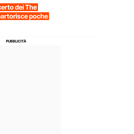
certo dei The
 partorisce poche