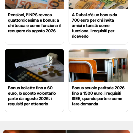
Pensioni, l’INPS revoca
A Dubai c’è un bonus da
quattordicesima e bonus: a
700 euro per chi invita
chi tocca e come funziona il
amici e turisti: come
recupero da agosto 2026
funziona, i requisiti per
riceverlo
Bonus bollette fino a 60
Bonus scuole paritarie 2026
euro, lo sconto volontario
fino a 1500 euro: i requisiti
parte da agosto 2026: i
ISEE, quando parte e come
requisiti per ottenerlo
fare domanda