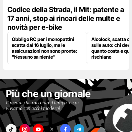
Codice della Strada, il Mit: patente a
17 anni, stop ai rincari delle multe e
novità per e-bike
Obbligo RC per i monopattini
Alcolock, scatta og
scatta dal 16 luglio, ma le
sulle auto: chi deve
assicurazioni non sono pronte:
quanto costa e qual
"Nessuno sa niente"
rischiano
Più che un giornale
Il media che racconta il tempo in cui
viviamo con occhi moderni