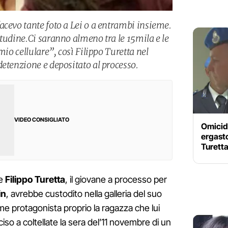
acevo tante foto a Lei o a entrambi insieme.
itudine.Ci saranno almeno tra le 15mila e le
mio cellulare”, così Filippo Turetta nel
detenzione e depositato al processo.
VIDEO CONSIGLIATO
Omicidi
ergasto
Turetta
he
Filippo Turetta
, il giovane a processo per
in
, avrebbe custodito nella galleria del suo
e protagonista proprio la ragazza che lui
o a coltellate la sera del’11 novembre di un