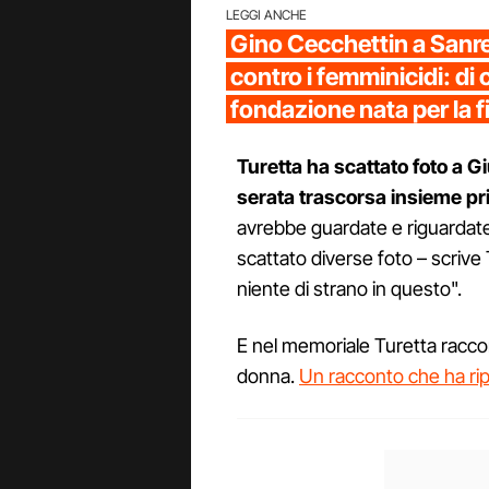
LEGGI ANCHE
Gino Cecchettin a Sanr
contro i femminicidi: di 
fondazione nata per la fi
Turetta ha scattato foto a G
serata trascorsa insieme pr
avrebbe guardate e riguardate
scattato diverse foto – scrive 
niente di strano in questo".
E nel memoriale Turetta racc
donna.
Un racconto che ha rip