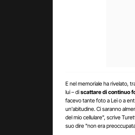
E nel memoriale ha rivelato, tra
lui – di
scattare di continuo fo
facevo tante foto a Lei o a en
un'abitudine. Ci saranno almeno 
del mio cellulare", scrive Turet
suo dire "non era preoccupata 