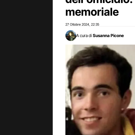
memoriale
27 Ottobre 2024
22:35
,
A cura di
Susanna Picone