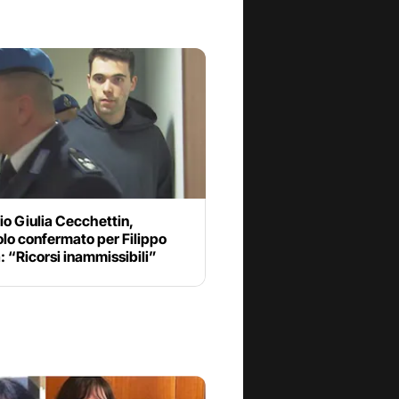
o Giulia Cecchettin,
lo confermato per Filippo
: “Ricorsi inammissibili”