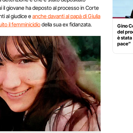
ui il giovane ha deposto al processo in Corte
nti al giudice e
anche davanti al papà di Giulia
uito il femminicidio
della sua ex fidanzata.
Gino C
del pro
è stata
pace”