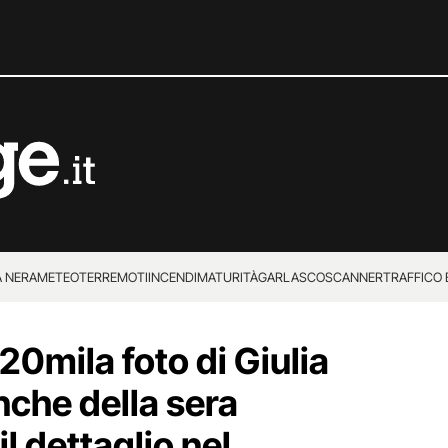
 NERA
METEO
TERREMOTI
INCENDI
MATURITÀ
GARLASCO
SCANNER
TRAFFICO E
 SUPERENALOTTO
20mila foto di Giulia
nche della sera
il dettaglio nel