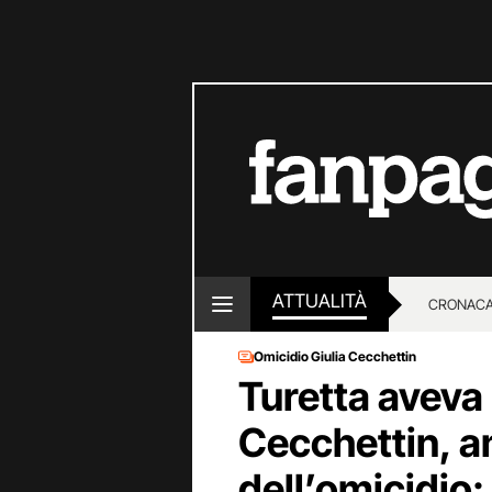
ATTUALITÀ
CRONACA
Omicidio Giulia Cecchettin
LOTTO E
Turetta aveva 
Cecchettin, a
dell’omicidio: 