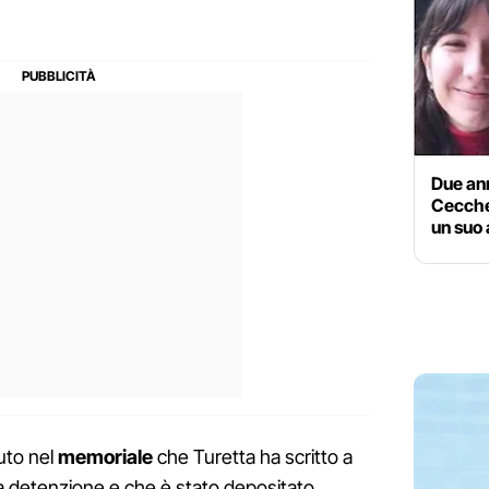
Due ann
Cecchet
un suo
uto nel
memoriale
che Turetta ha scritto a
a detenzione e che è stato depositato