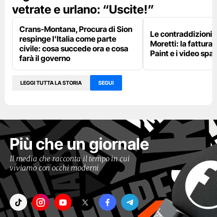
vetrate e urlano: “Uscite!”
Crans-Montana, Procura di Sion
Le contraddizioni 
respinge l'Italia come parte
Moretti: la fattura 
civile: cosa succede ora e cosa
Paint e i video spar
farà il governo
LEGGI TUTTA LA STORIA
SEGUI
Più che un giornale
Il media che racconta il tempo in cui
viviamo con occhi moderni