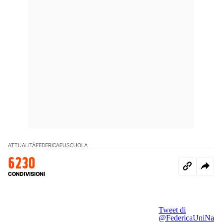
ATTUALITÀ
FEDERICAEU
SCUOLA
6230
CONDIVISIONI
Tweet di
@FedericaUniNa