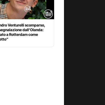
ndro Venturelli scomparso,
segnalazione dall’Olanda:
tato a Rotterdam come
etto”