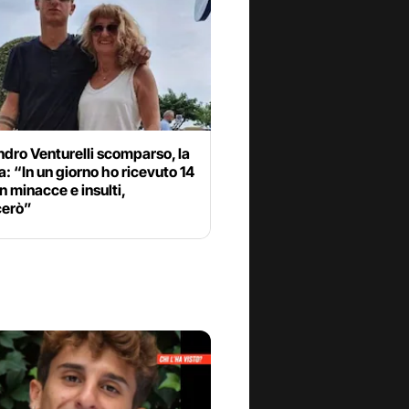
dro Venturelli scomparso, la
 “In un giorno ho ricevuto 14
n minacce e insulti,
erò”