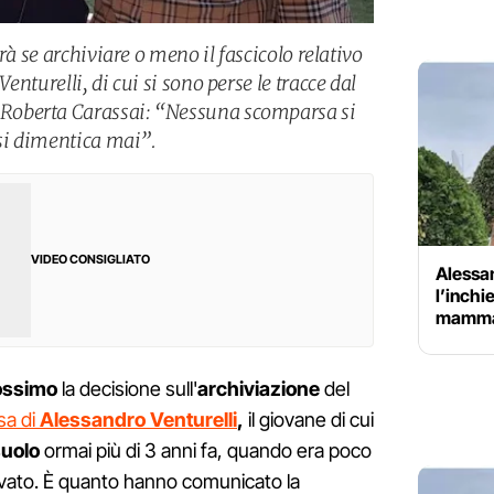
rà se archiviare o meno il fascicolo relativo
nturelli, di cui si sono perse le tracce dal
oberta Carassai: “Nessuna scomparsa si
 si dimentica mai”.
VIDEO CONSIGLIATO
Alessa
l’inchi
mamma
rossimo
la decisione sull'
archiviazione
del
sa di
Alessandro Venturelli
,
il giovane di cui
uolo
ormai più di 3 anni fa, quando era poco
rovato. È quanto hanno comunicato la