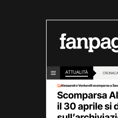
ATTUALITÀ
CRONACA
Alessandro Venturelli scomparso a Sas
LOTTO E
Scomparsa Ale
il 30 aprile si
sull’archivia