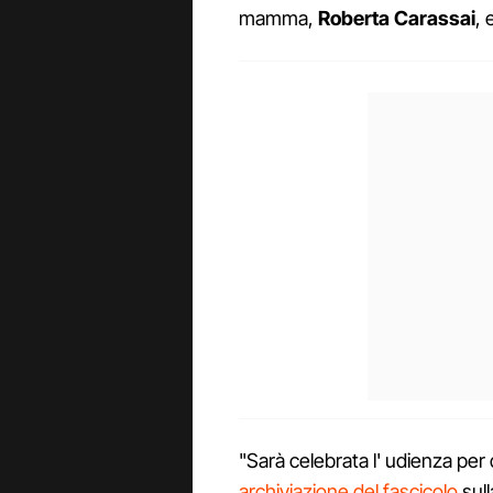
mamma,
Roberta
Carassai
, 
"Sarà celebrata l' udienza per 
archiviazione del fascicolo
sull