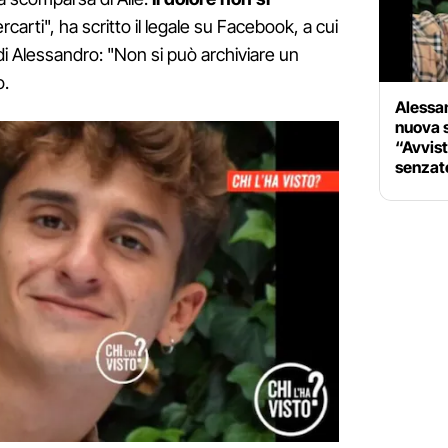
ercarti", ha scritto il legale su Facebook, a cui
di Alessandro: "Non si può archiviare un
o.
Alessa
nuova 
“Avvis
senzat