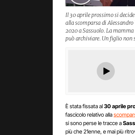
Il 30 aprile prossimo si decide
alla scomparsa di Alessandro Ve
2020 a Sassuolo. La mamma R
può archiviare. Un figlio non
È stata fissata al
30 aprile p
fascicolo relativo alla
scompar
si sono perse le tracce a
Sass
più che 21enne, e mai più rit