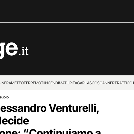
 NERA
METEO
TERREMOTI
INCENDI
MATURITÀ
GARLASCO
SCANNER
TRAFFICO E
suolo
 SUPERENALOTTO
ssandro Venturelli,
 decide
zione: “Continuiamo a