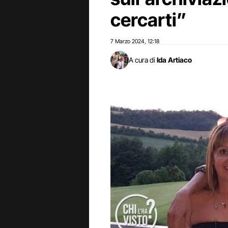
cercarti”
7 Marzo 2024
12:18
,
A cura di
Ida Artiaco