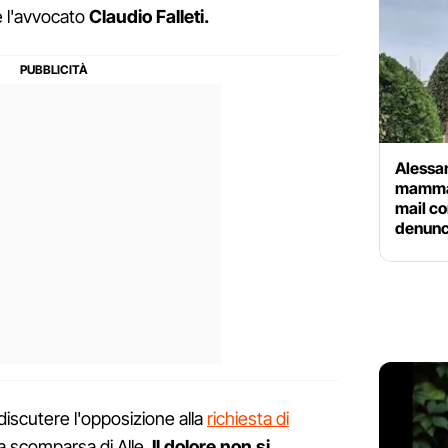
e l'avvocato
Claudio Falleti.
Alessan
mamma:
mail co
denunc
discutere l'opposizione alla
richiesta di
a scomparsa di Alle.
Il dolore non si