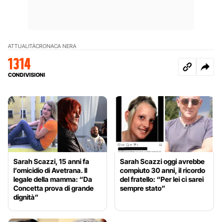
ATTUALITÀ
CRONACA NERA
1314
CONDIVISIONI
Sarah Scazzi, 15 anni fa
Sarah Scazzi oggi avrebbe
l’omicidio di Avetrana. Il
compiuto 30 anni, il ricordo
legale della mamma: “Da
del fratello: “Per lei ci sarei
Concetta prova di grande
sempre stato”
dignità”