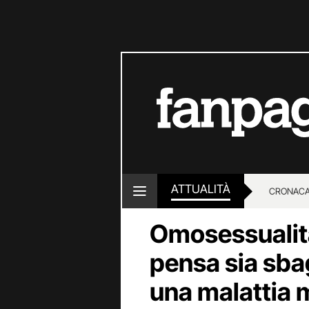
ATTUALITÀ
CRONACA
Omosessualità
LOTTO E
pensa sia sbag
una malattia 