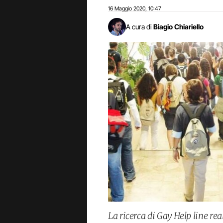
16 Maggio 2020
10:47
,
A cura di
Biagio Chiariello
La ricerca di Gay Help line rea