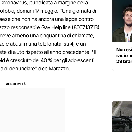
del Coronavirus, pubblicata a margine della
ofobia, domani 17 maggio. “Una giornata di
 paese che non ha ancora una legge contro
razzo responsabile Gay Help line (800713713)
riceve almeno una cinquantina di chiamate,
e e abusi in una telefonata su 4, e un
Non esi
te di aiuto rispetto all'anno precedente. "Il
radio, 
d è cresciuto del 40 % per gli adolescenti.
29 bran
sa di denunciare" dice Marazzo.