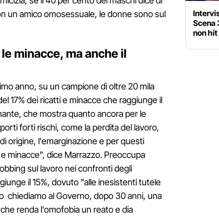
micizia, se il 40 per cento dei maschi dice di
Intervi
on un amico omosessuale, le donne sono sul
Scena 3
non hit
 le minacce, ma anche il
ultimo anno, su un campione di oltre 20 mila
l 17% dei ricatti e minacce che raggiunge il
rmante, che mostra quanto ancora per le
ti forti rischi, come la perdita del lavoro,
 di origine, l'emarginazione e per questi
tti e minacce", dice Marrazzo. Preoccupa
bbing sul lavoro nei confronti degli
unge il 15%, dovuto "alle inesistenti tutele
to chiediamo al Governo, dopo 30 anni, una
 che renda l'omofobia un reato e dia