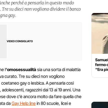
Anche perché a pensarla in questo modo
. Tre su dieci non vogliono dividere il banco
gna gay.
VIDEO CONSIGLIATO
Samuel
fermo d
“Era pie
e l
‘omosessualità
sia una sorta di malattia
a curato. Tre su dieci non vogliono
coetaneo gay o lesbica. A pensarla così
, adolescenti, ragazzini dai 13 ai 19 anni. Una
ese dove c'è ancora molto da fare quella che
zata da
Gay Help line
in 80 scuole, licei e