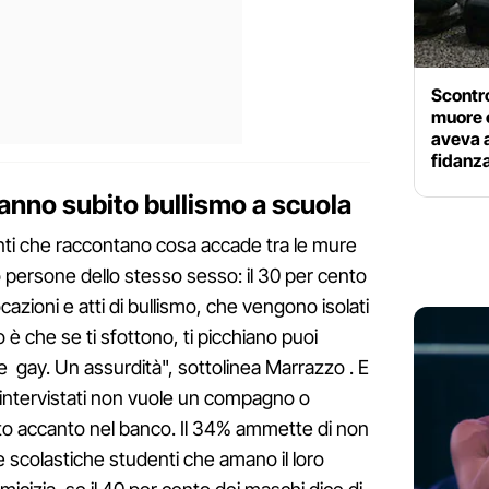
Scontr
muore e
aveva a
fidanz
hanno subito bullismo a scuola
nti che raccontano cosa accade tra le mure
 persone dello stesso sesso: il 30 per cento
azioni e atti di bullismo, che vengono isolati
o è che se ti sfottono, ti picchiano puoi
e gay. Un assurdità", sottolinea Marrazzo . E
 intervistati non vuole un compagno o
o accanto nel banco. Il 34% ammette di non
e scolastiche studenti che amano il loro