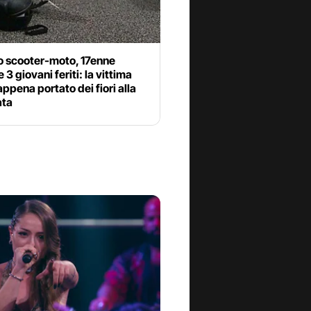
o scooter-moto, 17enne
 3 giovani feriti: la vittima
ppena portato dei fiori alla
ata