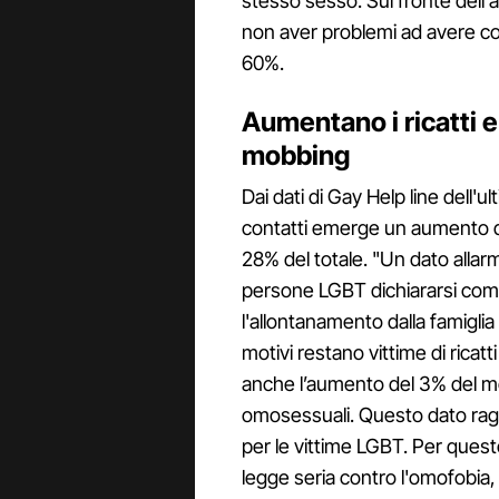
stesso sesso. Sul fronte dell'a
non aver problemi ad avere c
60%.
Aumentano i ricatti e
mobbing
Dai dati di Gay Help line dell'
contatti emerge un aumento de
28% del totale. "Un dato alla
persone LGBT dichiararsi compor
l'allontanamento dalla famiglia
motivi restano vittime di rica
anche l’aumento del 3% del mo
omosessuali. Questo dato raggi
per le vittime LGBT. Per ques
legge seria contro l'omofobia,