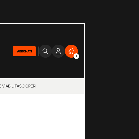
ABBONATI
2
 VIABILITÀ
SCIOPERI