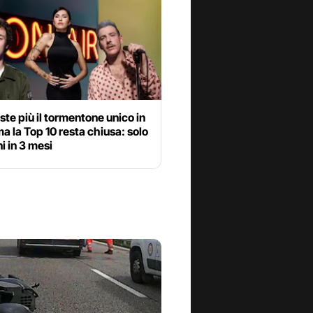
ste più il tormentone unico in
ma la Top 10 resta chiusa: solo
i in 3 mesi