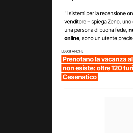
"I sistemi per la recensione onl
venditore – spiega Zeno, uno de
una persona di buona fede,
no
online
, sono un utente precis
LEGGI ANCHE
Prenotano la vacanza al
non esiste: oltre 120 turi
Cesenatico