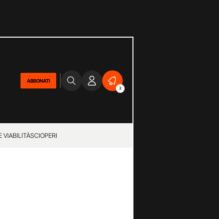
ABBONATI
2
 VIABILITÀ
SCIOPERI