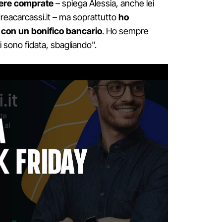
sere comprate
– spiega Alessia, anche lei
dreacarcassi.it – ma soprattutto
ho
 con un bonifico bancario
. Ho sempre
 sono fidata, sbagliando".