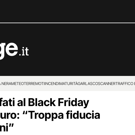
 NERA
METEO
TERREMOTI
INCENDI
MATURITÀ
GARLASCO
SCANNER
TRAFFICO E
fati al Black Friday
 SUPERENALOTTO
uro: “Troppa fiducia
ni”