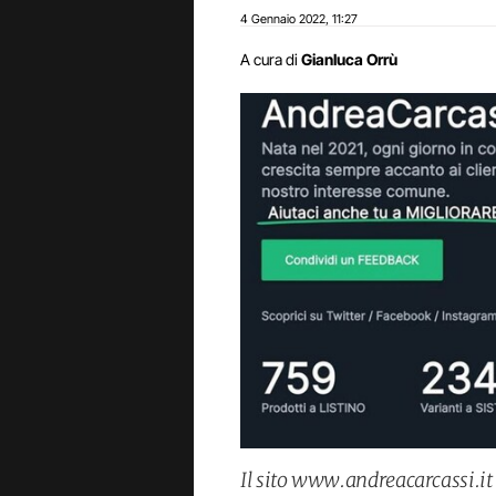
4 Gennaio 2022
11:27
,
A cura di
Gianluca Orrù
Il sito www.andreacarcassi.it