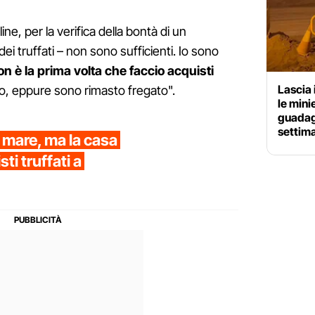
ine, per la verifica della bontà di un
i truffati – non sono sufficienti. Io sono
n è la prima volta che faccio acquisti
Lascia i
o, eppure sono rimasto fregato".
le mini
guadag
settim
 mare, ma la casa
sti truffati a