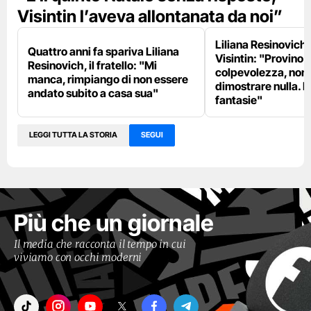
Visintin l’aveva allontanata da noi”
Liliana Resinovich, 
Quattro anni fa spariva Liliana
Visintin: "Provino 
Resinovich, il fratello: "Mi
colpevolezza, non
manca, rimpiango di non essere
dimostrare nulla. D
andato subito a casa sua"
fantasie"
LEGGI TUTTA LA STORIA
SEGUI
Più che un giornale
Il media che racconta il tempo in cui
viviamo con occhi moderni