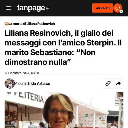
ABBONATI
2
La morte di Liliana Resinovich
Liliana Resinovich, il giallo dei
messaggi con l’amico Sterpin. Il
marito Sebastiano: “Non
dimostrano nulla”
12 Dicembre 2024
08:29
,
A cura di
Ida Artiaco