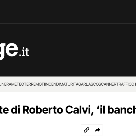
 NERA
METEO
TERREMOTI
INCENDI
MATURITÀ
GARLASCO
SCANNER
TRAFFICO E
 SUPERENALOTTO
e di Roberto Calvi, ‘il banch