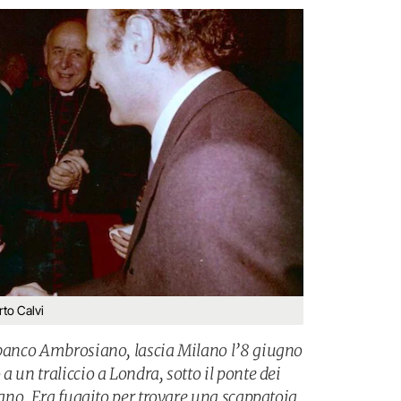
rto Calvi
 banco Ambrosiano, lascia Milano l’8 giugno
a un traliccio a Londra, sotto il ponte dei
iugno. Era fuggito per trovare una scappatoia