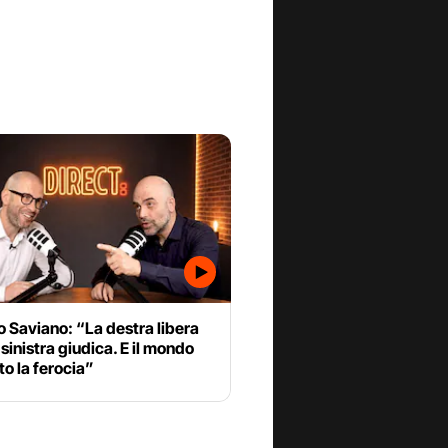
 Saviano: “La destra libera
a sinistra giudica. E il mondo
to la ferocia”