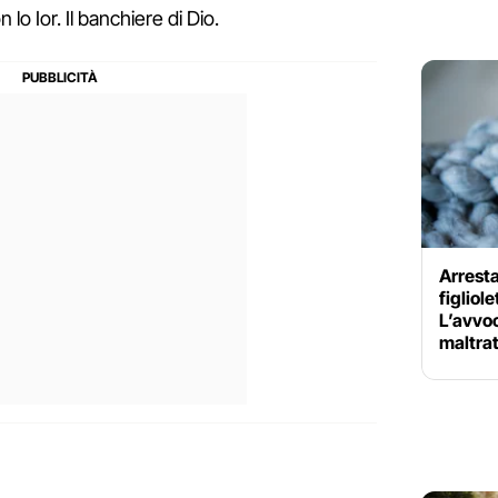
lo Ior. Il banchiere di Dio.
Arresta
figliol
L’avvo
maltra