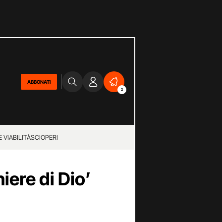
ABBONATI
2
 VIABILITÀ
SCIOPERI
iere di Dio’