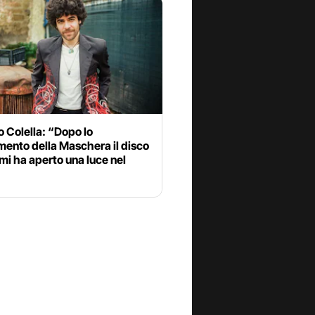
 Colella: “Dopo lo
mento della Maschera il disco
 mi ha aperto una luce nel