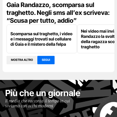
Gaia Randazzo, scomparsa sul
traghetto. Negli sms all’ex scriveva:
“Scusa per tutto, addio”
Nei video mai invia
Scomparsa sul traghetto, i video
Randazzo la svolta
e i messaggi trovati sul cellulare
della ragazza sco
di Gaia e il mistero della felpa
traghetto
MOSTRA ALTRO
SEGUI
Più che un giornale
Il media che racconta il tempo in cui
viviamo con occhi moderni