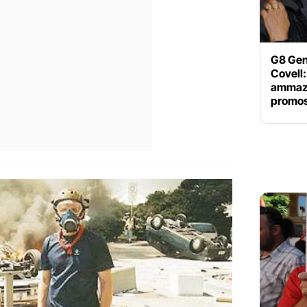
G8 Geno
Covell:
ammazza
promos