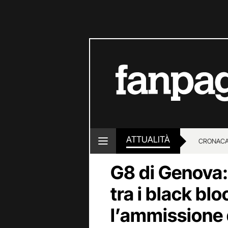
ATTUALITÀ
CRONACA
G8 di Genova: i
LOTTO E
tra i black blo
l’ammissione d