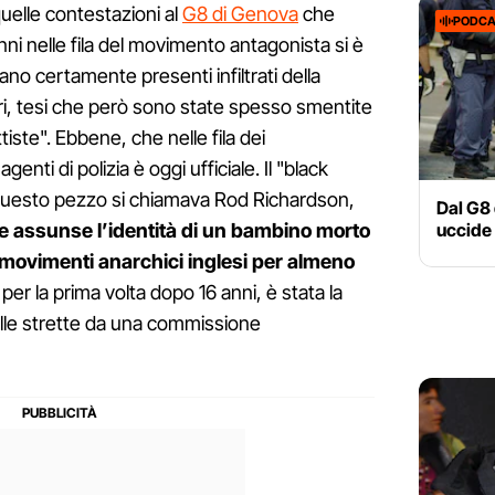
quelle contestazioni al
G8 di Genova
che
PODCA
nni nelle fila del movimento antagonista si è
ano certamente presenti infiltrati della
tori, tesi che però sono state spesso smentite
ste". Ebbene, che nelle fila dei
enti di polizia è oggi ufficiale. Il "black
i questo pezzo si chiamava Rod Richardson,
Dal G8 
uccide
 che assunse l’identità di un bambino morto
i movimenti anarchici inglesi per almeno
er la prima volta dopo 16 anni, è stata la
alle strette da una commissione