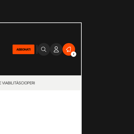
ABBONATI
2
 VIABILITÀ
SCIOPERI