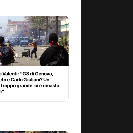
 Valenti: “G8 di Genova,
to e Carlo Giuliani? Un
troppo grande, ci è rimasta
a”