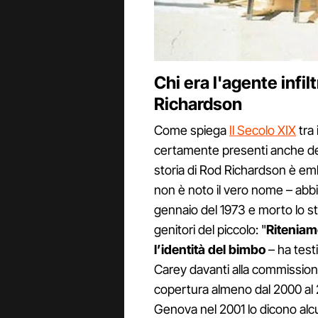
Chi era l'agente infil
Richardson
Come spiega
Il Secolo XIX
tra 
certamente presenti anche dei 
storia di Rod Richardson è emb
non è noto il vero nome – abbia
gennaio del 1973 e morto lo ste
genitori del piccolo: "
Riteniamo
l’identità del bimbo
– ha test
Carey davanti alla commission
copertura almeno dal 2000 al 2
Genova nel 2001 lo dicono alcu