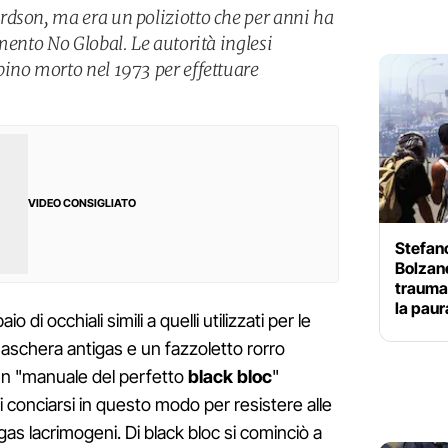
dson, ma era un poliziotto che per anni ha
mento No Global. Le autorità inglesi
ino morto nel 1973 per effettuare
VIDEO CONSIGLIATO
Stefano
Bolzane
trauma 
la paur
 di occhiali simili a quelli utilizzati per le
schera antigas e un fazzoletto rorro
 un "manuale del perfetto
black bloc
"
 conciarsi in questo modo per resistere alle
 gas lacrimogeni. Di black bloc si cominciò a