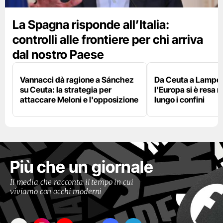
La Spagna risponde all’Italia:
controlli alle frontiere per chi arriva
dal nostro Paese
Vannacci dà ragione a Sánchez
Da Ceuta a Lamped
su Ceuta: la strategia per
l'Europa si è resa r
attaccare Meloni e l'opposizione
lungo i confini
Più che un giornale
Il media che racconta il tempo in cui
viviamo con occhi moderni