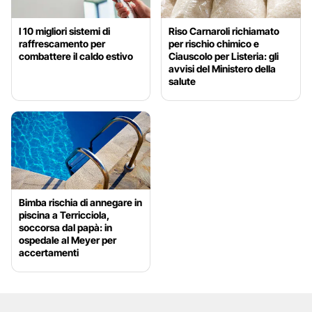
I 10 migliori sistemi di
Riso Carnaroli richiamato
raffrescamento per
per rischio chimico e
combattere il caldo estivo
Ciauscolo per Listeria: gli
avvisi del Ministero della
salute
Bimba rischia di annegare in
piscina a Terricciola,
soccorsa dal papà: in
ospedale al Meyer per
accertamenti