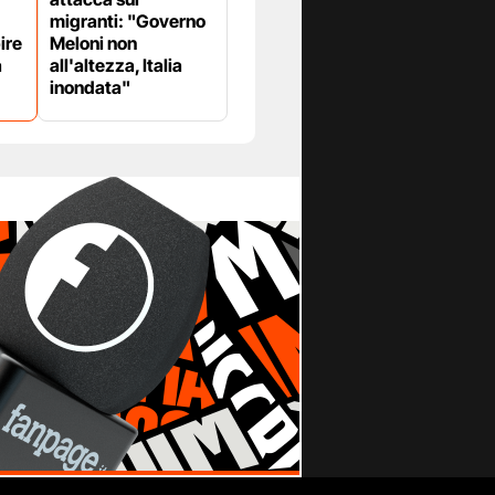
migranti: "Governo
ire
Meloni non
a
all'altezza, Italia
inondata"