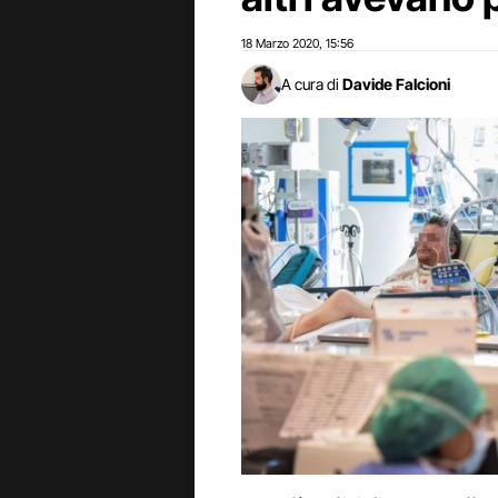
18 Marzo 2020
15:56
,
A cura di
Davide Falcioni