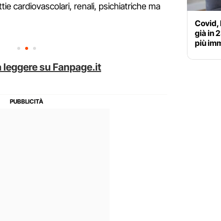
tie cardiovascolari, renali, psichiatriche ma
Covid, 
già in 
più im
 leggere su Fanpage.it