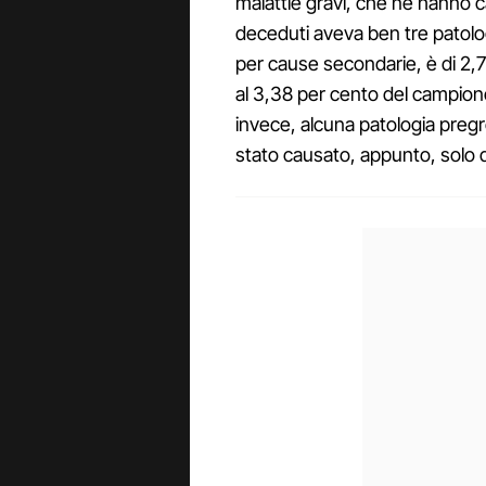
malattie gravi, che ne hanno c
deceduti aveva ben tre patolog
per cause secondarie, è di 2,7 
al 3,38 per cento del campio
invece, alcuna patologia pregre
stato causato, appunto, solo d