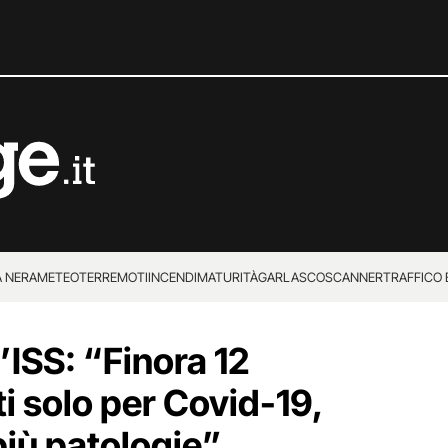
 NERA
METEO
TERREMOTI
INCENDI
MATURITÀ
GARLASCO
SCANNER
TRAFFICO E
 SUPERENALOTTO
’ISS: “Finora 12
i solo per Covid-19,
più patologie”