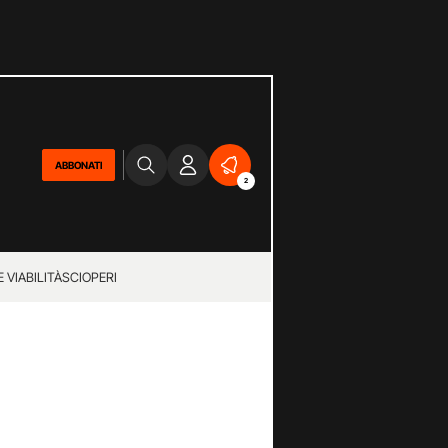
ABBONATI
2
 VIABILITÀ
SCIOPERI