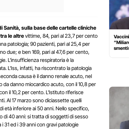
i Sanità, sulla base delle cartelle cliniche
ra le altre
vittime, 84, pari al 23,7 per cento
Vaccini
“Miliard
 patologia; 90 pazienti, pari al 25,4 per
smentis
o due; e ben 169, pari al 47,6 per cento,
e. L'insufficienza respiratoria è la
. L'Iss, infatti, ha riscontrato la patologia
 seconda causa è il danno renale acuto, nel
to da danno miocardico acuto, con il 10,8 per
on il 10,2 per cento. L'Istituto riferisce
ti. Al 17 marzo sono diciassette quelli
di età inferiore ai 50 anni. Nello specifico,
di 40 anni: si tratta di soggetti di sesso
i 31 ed i 39 anni con gravi patologie