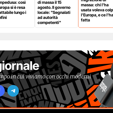
mpedusa: così
di massa il 15
massa: chi l'ha
uropa si è resa
agosto. Il governo
usata voleva colp
attabile lungo i
locale: "Segnalati
l'Europa, e ce l'h
fini
ad autorità
fatta
competenti"
giornale
tempo in cui viviamo con occhi moderni