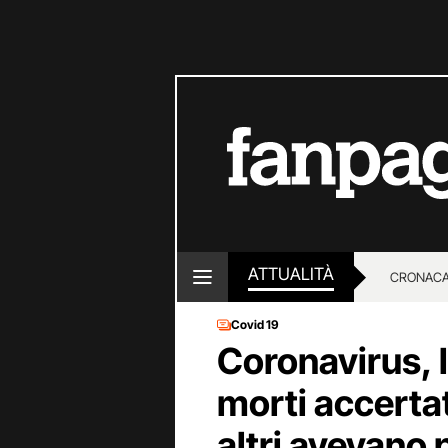
ATTUALITÀ
CRONACA
Covid 19
LOTTO E
Coronavirus, l
morti accertat
altri avevano 