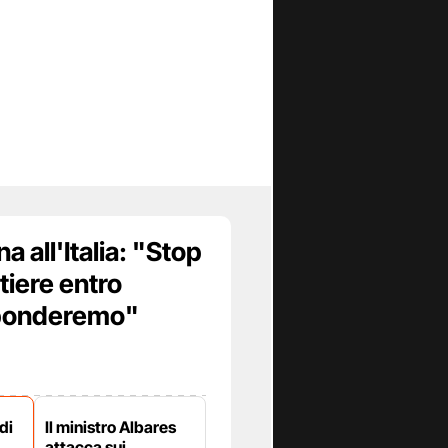
 all'Italia: "Stop
ntiere entro
sponderemo"
di
Il ministro Albares
attacca sui