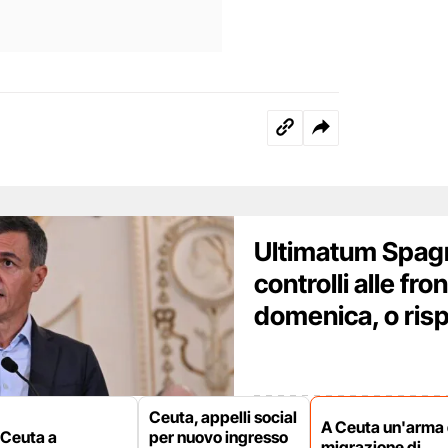
Ultimatum Spagna
controlli alle fro
domenica, o ri
Ceuta, appelli social
A Ceuta un'arma 
 Ceuta a
per nuovo ingresso
migrazione di