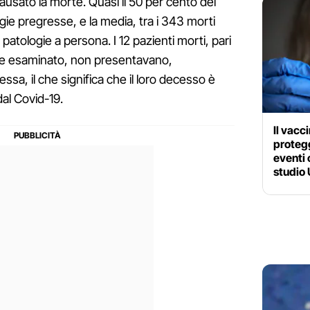
ausato la morte. Quasi il 50 per cento dei
ie pregresse, e la media, tra i 343 morti
patologie a persona. I 12 pazienti morti, pari
ne esaminato, non presentavano,
ssa, il che significa che il loro decesso è
al Covid-19.
Il vacc
protegg
eventi 
studio