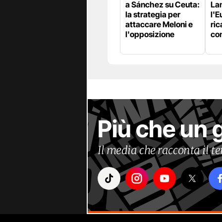
a Sánchez su Ceuta:
La
la strategia per
l'E
attaccare Meloni e
ric
l'opposizione
con
Più che un 
Il media che racconta il 