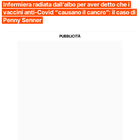
Infermiera radiata dall’albo per aver detto che i
vaccini anti-Covid “causano il cancro”: il caso di
Penny Senner