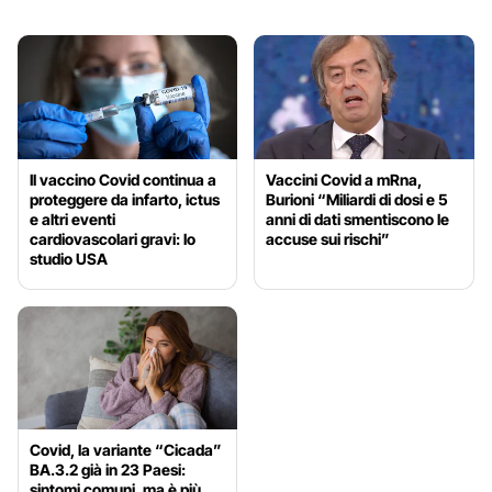
Il vaccino Covid continua a
Vaccini Covid a mRna,
proteggere da infarto, ictus
Burioni “Miliardi di dosi e 5
e altri eventi
anni di dati smentiscono le
cardiovascolari gravi: lo
accuse sui rischi”
studio USA
Covid, la variante “Cicada”
BA.3.2 già in 23 Paesi:
sintomi comuni, ma è più