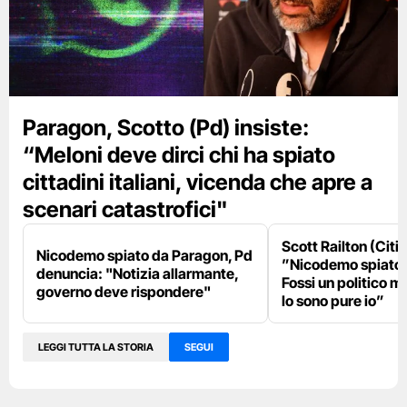
Paragon, Scotto (Pd) insiste:
“Meloni deve dirci chi ha spiato
cittadini italiani, vicenda che apre a
scenari catastrofici"
Scott Railton (Citi
Nicodemo spiato da Paragon, Pd
”Nicodemo spiato
denuncia: "Notizia allarmante,
Fossi un politico m
governo deve rispondere"
lo sono pure io”
LEGGI TUTTA LA STORIA
SEGUI