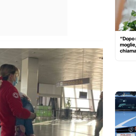
“Dopo m
moglie,
chiama 