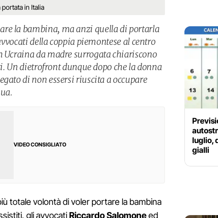
portata in Italia
re la bambina, ma anzi quella di portarla
 avvocati della coppia piemontese al centro
in Ucraina da madre surrogata chiariscono
iti. Un dietrofront dunque dopo che la donna
egato di non essersi riuscita a occupare
sua.
Previsi
autostr
luglio, 
VIDEO CONSIGLIATO
gialli
 più totale volontà di voler portare la bambina
ssistiti, gli avvocati
Riccardo Salomone
ed