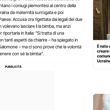
ano i coniugi piemontesi al centro della
raina da maternità surrogata e poi
aese. Accusa ora rigettata dai legali dei due
 volevano lasciare lì la bimba, ma anzi
iportarla in Italia: "Si tratta di una
n tanti aspetti da chiarire – ha spiegato in
È nata 
Salomone – ma ci sono prove che la volontà
creare 
 tenere con sé la bimba".
comune:
Ucrain