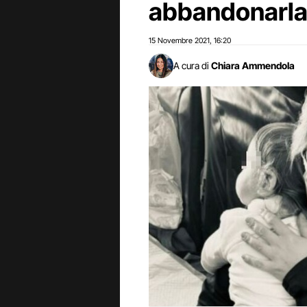
abbandonarl
15 Novembre 2021
16:20
,
A cura di
Chiara Ammendola