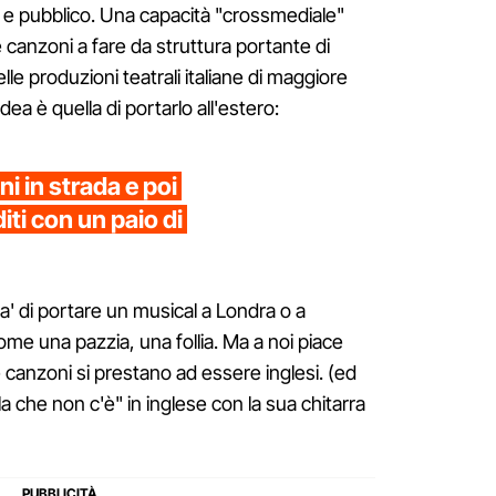
a e pubblico. Una capacità "crossmediale"
e canzoni a fare da struttura portante di
lle produzioni teatrali italiane di maggiore
dea è quella di portarlo all'estero:
i in strada e poi
iti con un paio di
sa' di portare un musical a Londra o a
me una pazzia, una follia. Ma a noi piace
e canzoni si prestano ad essere inglesi. (ed
a che non c'è" in inglese con la sua chitarra