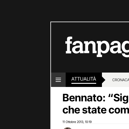
ATTUALITÀ
CRONACA
Bennato: “Sig
LOTTO E
che state co
11 Ottobre 2013
10:19
,