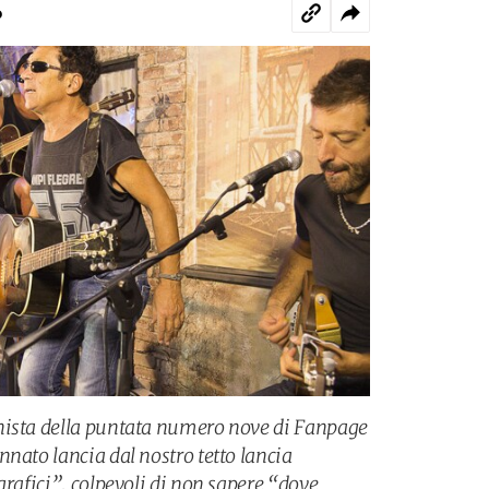
o
nista della puntata numero nove di Fanpage
nato lancia dal nostro tetto lancia
grafici”, colpevoli di non sapere “dove