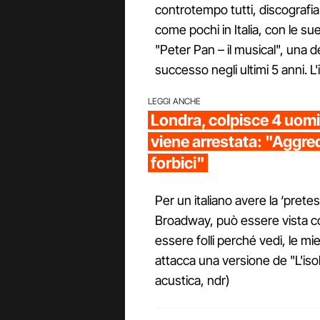
controtempo tutti, discografi
come pochi in Italia, con le su
"Peter Pan – il musical", una de
successo negli ultimi 5 anni. L'i
LEGGI ANCHE
Londra, colpisce 4 uomin
viene arrestata: "Aggred
forbici"
Per un italiano avere la ‘prete
Broadway, può essere vista co
essere folli perché vedi, le mi
attacca una versione de "L'isol
acustica, ndr)