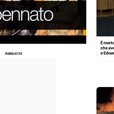
È morto
che av
e Edoa