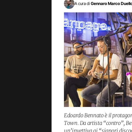
A cura di
Gennaro Marco Duell
Edoardo Bennato è il protago
Town. Da artista “contro”, Ben
un’invettiva ai “signori disco