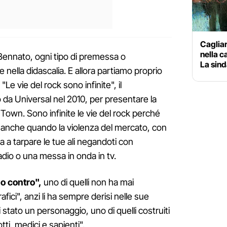
Cagliar
nella 
Bennato, ogni tipo di premessa o
La sind
 nella didascalia. E allora partiamo proprio
"Le vie del rock sono infinite", il
o da Universal nel 2010, per presentare la
own. Sono infinite le vie del rock perché
 anche quando la violenza del mercato, con
a a tarpare le tue ali negandoti con
adio o una messa in onda in tv.
o contro",
uno di quelli non ha mai
fici", anzi li ha sempre derisi nelle sue
stato un personaggio, uno di quelli costruiti
tti, medici e sapienti".