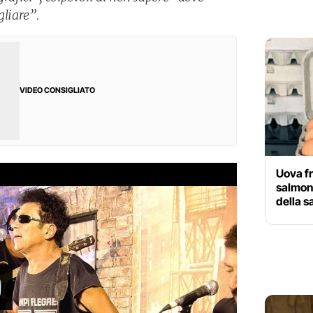
gliare”.
VIDEO CONSIGLIATO
Uova fr
salmone
della 