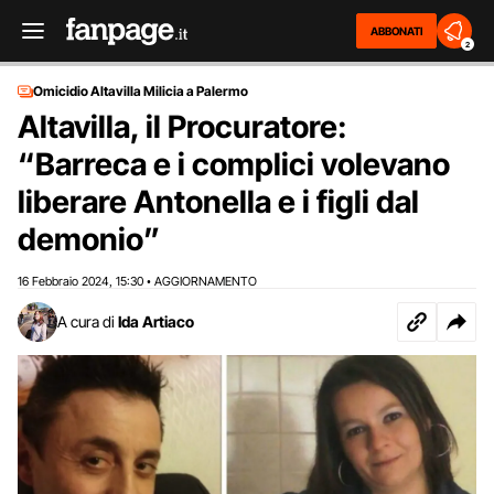
ABBONATI
2
Omicidio Altavilla Milicia a Palermo
Altavilla, il Procuratore:
“Barreca e i complici volevano
liberare Antonella e i figli dal
demonio”
16 Febbraio 2024
15:30
AGGIORNAMENTO
,
•
A cura di
Ida Artiaco