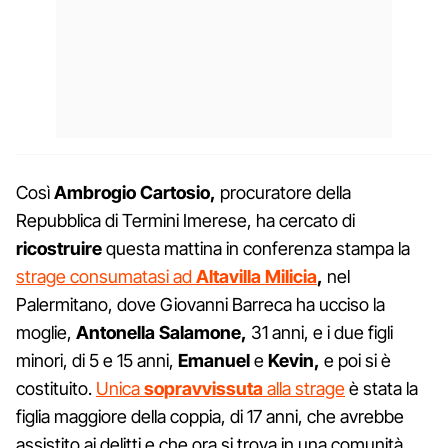
Così
Ambrogio Cartosio,
procuratore della
Repubblica di Termini Imerese, ha cercato di
ricostruire
questa mattina in conferenza stampa la
strage consumatasi ad
Altavilla Milicia
,
nel
Palermitano, dove Giovanni Barreca ha ucciso la
moglie,
Antonella Salamone,
31 anni, e i due figli
minori, di 5 e 15 anni,
Emanuel
e
Kevin,
e poi si è
costituito.
Unica
sopravvissuta
alla strage
è stata la
figlia maggiore della coppia, di 17 anni, che avrebbe
assistito ai delitti e che ora si trova in una comunità