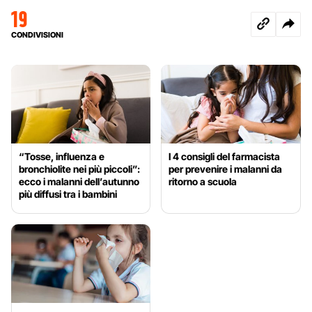
19
CONDIVISIONI
“Tosse, influenza e
I 4 consigli del farmacista
bronchiolite nei più piccoli”:
per prevenire i malanni da
ecco i malanni dell’autunno
ritorno a scuola
più diffusi tra i bambini