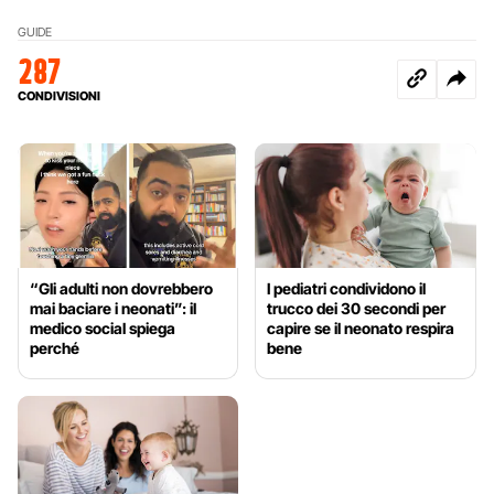
GUIDE
287
CONDIVISIONI
“Gli adulti non dovrebbero
I pediatri condividono il
mai baciare i neonati”: il
trucco dei 30 secondi per
medico social spiega
capire se il neonato respira
perché
bene