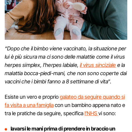
“Dopo che il bimbo viene vaccinato, la situazione per
lui è più sicura ma ci sono delle malattie come il virus
herpes simplex, l’herpes labiale,
il virus sinciziale
e la
malattia bocca-piedi-mani, che non sono coperte dai
vaccini che i bimbi fanno a 8 settimane di vita
”.
Esiste un vero e proprio
galateo da seguire quando si
fa visita a una famiglia
con un bambino appena nato e
tra le pratiche da seguire, specifica
l’NHS
vi sono:
lavarsi le mani prima di prendere in braccio un