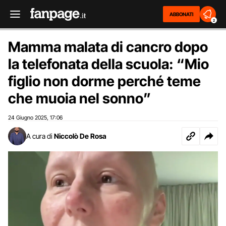
ABBONATI
2
Mamma malata di cancro dopo
la telefonata della scuola: “Mio
figlio non dorme perché teme
che muoia nel sonno”
24 Giugno 2025
17:06
,
A cura di
Niccolò De Rosa