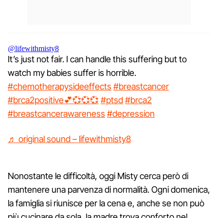
@lifewithmisty8
It’s just not fair. I can handle this suffering but to
watch my babies suffer is horrible.
#chemotherapysideeffects
#breastcancer
#brca2positive💕💞💞💞
#ptsd
#brca2
#breastcancerawareness
#depression
♬ original sound – lifewithmisty8
Nonostante le difficoltà, oggi Misty cerca però di
mantenere una parvenza di normalità. Ogni domenica,
la famiglia si riunisce per la cena e, anche se non può
più cucinare da sola, la madre trova conforto nel