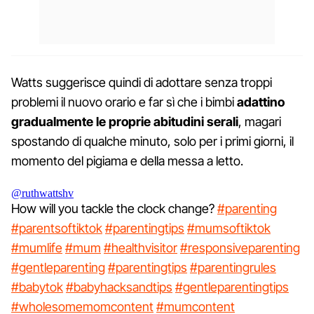
Watts suggerisce quindi di adottare senza troppi
problemi il nuovo orario e far sì che i bimbi
adattino
gradualmente le proprie abitudini serali
, magari
spostando di qualche minuto, solo per i primi giorni, il
momento del pigiama e della messa a letto.
@ruthwattshv
How will you tackle the clock change?
#parenting
#parentsoftiktok
#parentingtips
#mumsoftiktok
#mumlife
#mum
#healthvisitor
#responsiveparenting
#gentleparenting
#parentingtips
#parentingrules
#babytok
#babyhacksandtips
#gentleparentingtips
#wholesomemomcontent
#mumcontent