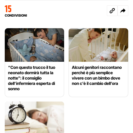
15
CONDIVISIONI
“Con questo trucco il tuo
Alcuni genitori raccontano
neonato dormirà tutta la
perché è più semplice
notte”: il consiglio
vivere con un bimbo dove
dell’infermiera esperta di
non c’è il cambio dell’ora
sonno