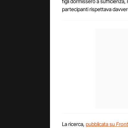
figli dormissero a sufficienza, 
partecipanti rispettava davvero
La ricerca,
pubblicata su
Front