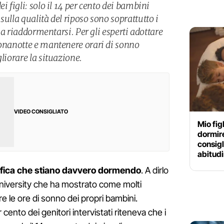
i figli: solo il 14 per cento dei bambini
sulla qualità del riposo sono soprattutto i
tà a riaddormentarsi. Per gli esperti adottare
uonanotte e mantenere orari di sonno
liorare la situazione.
VIDEO CONSIGLIATO
Mio fig
dormire 
consigl
abitudi
fica che stiano davvero dormendo
. A dirlo
niversity che ha mostrato come molti
e le ore di sonno dei propri bambini.
r cento dei genitori intervistati riteneva che i