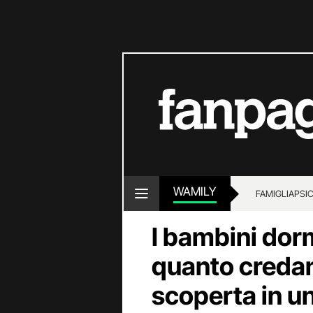
WAMILY
FAMIGLIA
PSI
I bambini do
quanto credano
scoperta in u