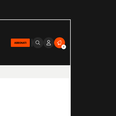
ABBONATI
2