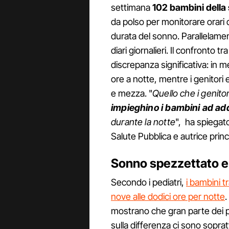
settimana
102 bambini della
da polso per monitorare orari 
durata del sonno. Parallelamen
diari giornalieri. Il confronto t
discrepanza significativa: in 
ore a notte, mentre i genitori
e mezza. "
Quello che i genitor
impieghino i bambini ad a
durante la notte
", ha spiegat
Salute Pubblica e autrice princ
Sonno spezzettato e f
Secondo i pediatri,
i bambini t
nove alle dodici ore per notte
.
mostrano che gran parte dei p
sulla differenza ci sono soprat