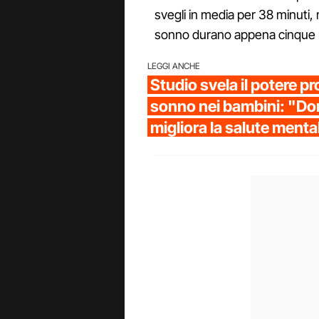
svegli in media per 38 minuti
sonno durano appena cinque 
LEGGI ANCHE
Studio svela il potere pr
sonno nei bambini: "Do
migliora la salute menta