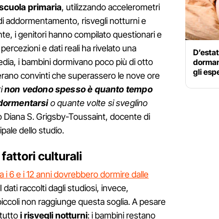
 scuola primaria
, utilizzando accelerometri
di addormentamento, risvegli notturni e
te, i genitori hanno compilato questionari e
ra percezioni e dati reali ha rivelato una
D’estat
media, i bambini dormivano poco più di otto
dormano
gli esp
 erano convinti che superassero le nove ore
i
non vedono spesso è quanto tempo
ddormentarsi
o quante volte si sveglino
o Diana S. Grigsby-Toussaint, docente di
ipale dello studio.
attori culturali
ra i 6 e i 12 anni dovrebbero dormire dalle
 I dati raccolti dagli studiosi, invece,
iccoli non raggiunge questa soglia. A pesare
tutto
i risvegli notturni
: i bambini restano