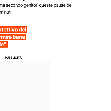
, ma secondo genitori queste pause del
minuti.
otettivo del
rmire bene
le"