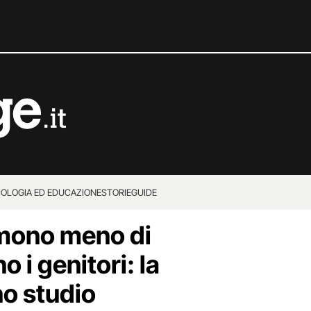
COLOGIA ED EDUCAZIONE
STORIE
GUIDE
rmono meno di
 i genitori: la
no studio