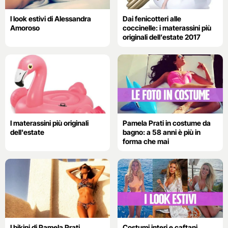
I look estivi di Alessandra
Dai fenicotteri alle
Amoroso
coccinelle: i materassini più
originali dell’estate 2017
I materassini più originali
Pamela Prati in costume da
dell'estate
bagno: a 58 anni è più in
forma che mai
I bikini di Pamela Prati
Costumi interi e caftani