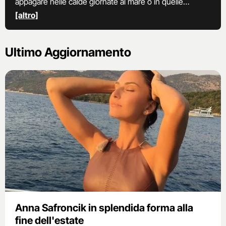
appagare nelle calde giornate al mare o in quelle
piacevoli in montagna.
[altro]
Ultimo Aggiornamento
Anna Safroncik in splendida forma alla
fine dell'estate