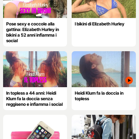
Pose sexy e coccole alla
I bikini di Elizabeth Hurley
gattina: Elizabeth Hurley in
bikini a 52 anni infiamma i
social
In topless a 44 anni: Heidi
Heidi Klum fa la doccia in
Klum fa la doccia senza
topless
reggiseno e infiamma i social