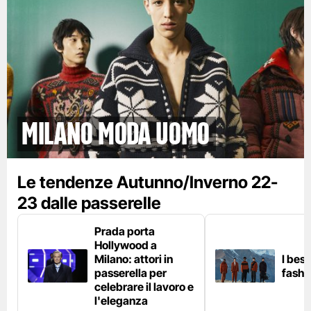
Milano Moda Uomo
Le tendenze Autunno/Inverno 22-
23 dalle passerelle
Prada porta
Hollywood a
Milano: attori in
I best
passerella per
fashi
celebrare il lavoro e
l'eleganza