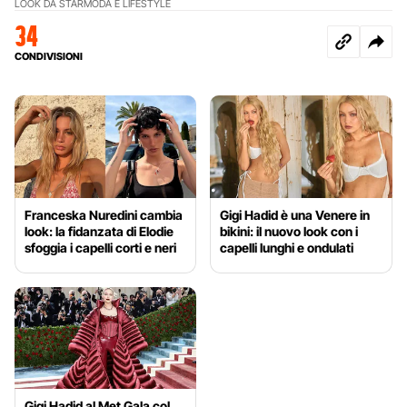
LOOK DA STAR
MODA E LIFESTYLE
34
CONDIVISIONI
Franceska Nuredini cambia
Gigi Hadid è una Venere in
look: la fidanzata di Elodie
bikini: il nuovo look con i
sfoggia i capelli corti e neri
capelli lunghi e ondulati
Gigi Hadid al Met Gala col