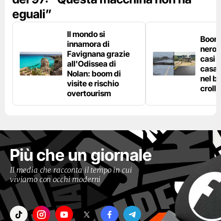
eguali”
Il mondo si
Boom 
innamora di
nero n
Favignana grazie
casi d
all'Odissea di
casa 
Nolan: boom di
nel bo
visite e rischio
crolla
overtourism
Più che un giornale
Il media che racconta il tempo in cui
viviamo con occhi moderni